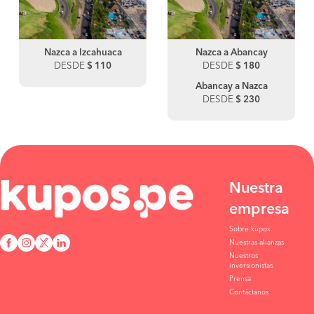
Nazca a Izcahuaca
Nazca a Abancay
DESDE
$ 110
DESDE
$ 180
Abancay a Nazca
DESDE
$ 230
Nuestra
empresa
Sobre kupos
Nuestras alianzas
Nuestros
inversionistas
Prensa
Contáctanos