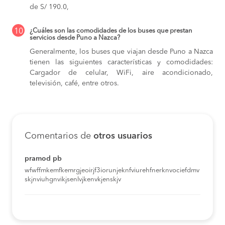
de S/ 190.0,
10
¿Cuáles son las comodidades de los buses que prestan
servicios desde Puno a Nazca?
Generalmente, los buses que viajan desde Puno a Nazca
tienen las siguientes características y comodidades:
Cargador de celular, WiFi, aire acondicionado,
televisión, café, entre otros.
Comentarios de
otros usuarios
pramod pb
wfwffmkemfkemrgjeoirjf3iorunjeknfviurehfnerknvociefdmv
skjnviuhgnvikjsenlvjkenvkjenskjv