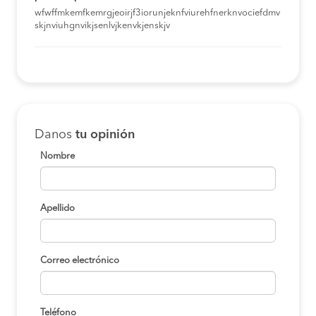
wfwffmkemfkemrgjeoirjf3iorunjeknfviurehfnerknvociefdmv
skjnviuhgnvikjsenlvjkenvkjenskjv
Danos
tu opinión
Nombre
Apellido
Correo electrónico
Teléfono