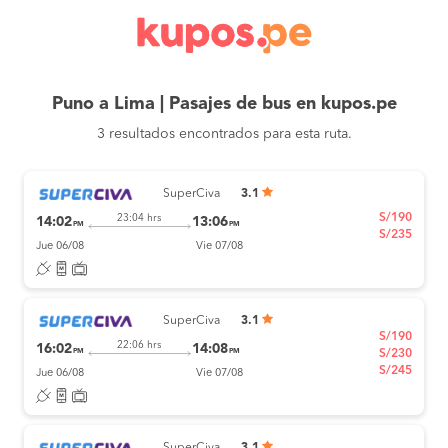
Puno a Lima | Pasajes de bus en kupos.pe
3 resultados encontrados para esta ruta.
SuperCiva
3.1
S/190
23:04 hrs
14:02
13:06
PM
PM
S/235
Jue 06/08
Vie 07/08
SuperCiva
3.1
S/190
22:06 hrs
16:02
14:08
PM
PM
S/230
S/245
Jue 06/08
Vie 07/08