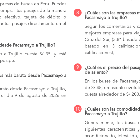
mpresas de buses en Peru. Puedes
comprar tus pasajes de la manera
8
¿Cuáles son las empresas 
do efectivo, tarjeta de débito o
Pacasmayo a Trujillo?
r tus pasajes directamente en el
Según los comentarios y ca
mejores empresas para viaj
Cruz del Sur, (3.8* basado e
desde Pacasmayo a Trujillo?
basado en 3 calificacio
calificaciones),
a Trujillo cuesta S/ 35, y está
upos.pe.
9
¿Cuál es el precio del pasa
de asiento?
bus más barato desde Pacasmayo a
En los buses de Pacasmayo
de S/ 45,
un asiento evolut
rato desde Pacasmayo a Trujillo,
cuesta alrededor de S/ 200
ar el día 9 de agosto de 2026 en
10
¿Cuáles son las comodidade
Pacasmayo a Trujillo?
Generalmente, los buses q
siguientes característica
acondicionado, televisión, c