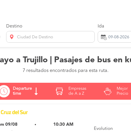
Destino
Ida
Ciudad De Destino
yo a Trujillo | Pasajes de bus en 
7 resultados encontrados para esta ruta.
Departure
Empresas
Mejor
time
de A a Z
Precio
m 09/08
10:30 AM
Evolution