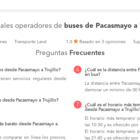
pales operadores de
buses de Pacasmayo a T
ones
Transporte Land
1.0
Basado en 3 opiniones
Sup
Preguntas
Frecuentes
6
os desde Pacasmayo a Trujillo?
¿Cuál es la distancia entre 
en bus?
ecen servicios regulares desde
La distancia entre Pacasma
demorar un mínimo de 00 h
s desde Pacasmayo a Trujillo?
7
¿Cuál es el horario más tem
desde Pacasmayo a Trujillo
El horario más temprano pa
ás barato desde Pacasmayo a
las 10:30 y es ofrecido por
El horario más temprano pa
e comparar en línea los precios,
las 21:45 y es ofrecido por