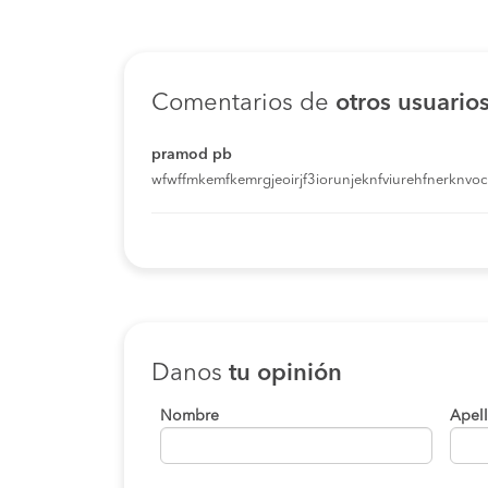
Comentarios de
otros usuario
pramod pb
wfwffmkemfkemrgjeoirjf3iorunjeknfviurehfnerknvoci
Danos
tu opinión
Nombre
Apel