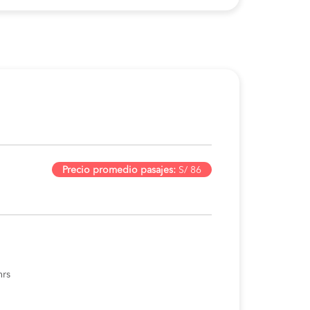
Precio promedio pasajes:
S/ 86
hrs