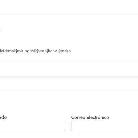
s
efdmvskjnviuhgnvikjsenlvjkenvkjenskjv
lido
Correo electrónico