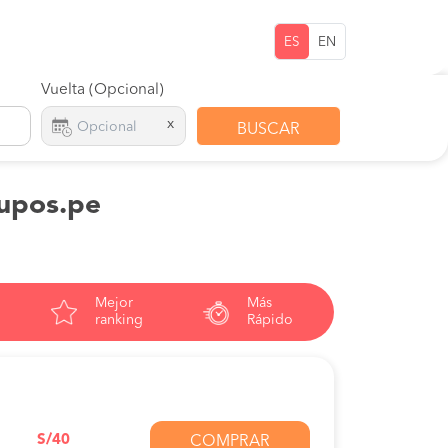
ES
EN
Vuelta (Opcional)
x
BUSCAR
kupos.pe
Mejor
Más
ranking
Rápido
S/40
COMPRAR