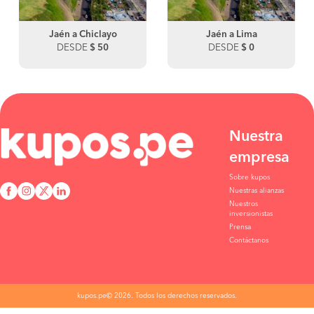
Jaén a Chiclayo
Jaén a Lima
DESDE
$ 50
DESDE
$ 0
Nuestra
empresa
Sobre kupos
Nuestras alianzas
Nuestros
inversionistas
Prensa
Contáctanos
kupos.pe© 2026. Todos los derechos reservados.