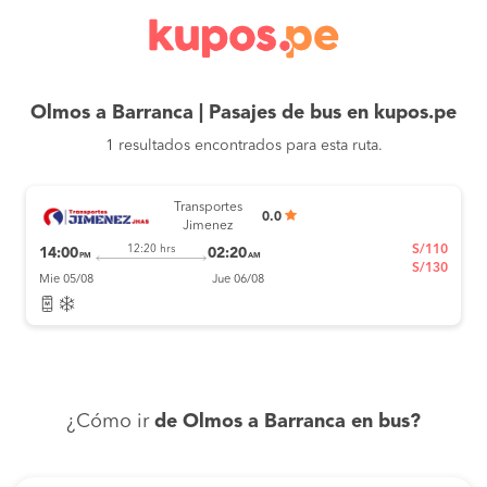
Olmos a Barranca | Pasajes de bus en kupos.pe
1 resultados encontrados para esta ruta.
Transportes
0.0
Jimenez
S/110
12:20 hrs
14:00
02:20
PM
AM
S/130
Mie 05/08
Jue 06/08
¿Cómo ir
de Olmos a Barranca en bus?