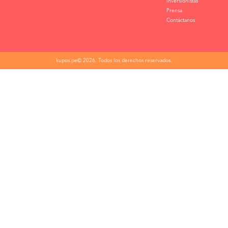
inversionistas
Prensa
Contáctanos
kupos.pe© 2026. Todos los derechos reservados.