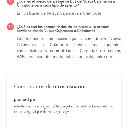
9
¿Cuál es el precio del pasaje de bus de Nueva Cajamarca a
Chimbote para cada tipo de asiento?
En los buses de Nueva Cajamarca a Chimbote
10
¿Cuáles son las comodidades de los buses que prestan
servicios desde Nueva Cajamarca a Chimbote?
Generalmente, los buses que viajan desde Nueva
Cajamarca a Chimbote tienen las siguientes
características y comodidades: Cargador de celular,
WiFi, aire acondicionado, televisión, café, entre otros.
Comentarios de
otros usuarios
pramod pb
wfwffmkemfkemrgjeoirjf3iorunjeknfviurehfnerknvociefdmv
skjnviuhgnvikjsenlvjkenvkjenskjv