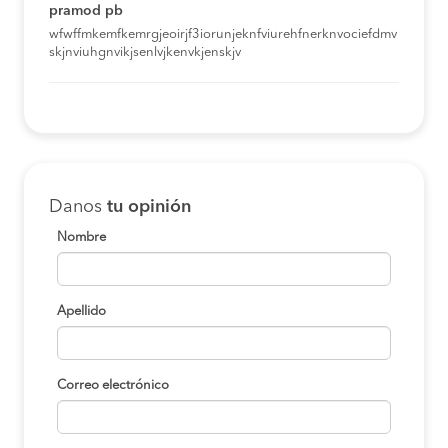
pramod pb
wfwffmkemfkemrgjeoirjf3iorunjeknfviurehfnerknvociefdmv
skjnviuhgnvikjsenlvjkenvkjenskjv
Danos
tu opinión
Nombre
Apellido
Correo electrónico