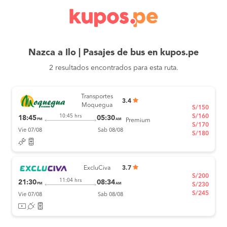
Nazca a Ilo | Pasajes de bus en kupos.pe
2 resultados encontrados para esta ruta.
Transportes
3.4
Moquegua
S/150
S/160
10:45 hrs
18:45
05:30
PM
AM
Premium
S/170
Vie 07/08
Sab 08/08
S/180
ExcluCiva
3.7
S/200
11:04 hrs
21:30
08:34
PM
AM
S/230
S/245
Vie 07/08
Sab 08/08