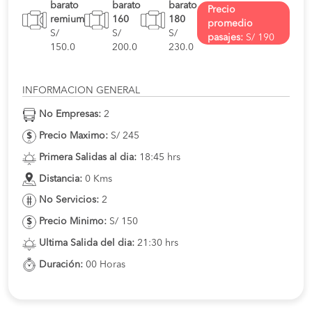
barato
barato
barato
Precio
remium
160
180
promedio
S/
S/
S/
pasajes:
S/ 190
150.0
200.0
230.0
INFORMACION GENERAL
No Empresas:
2
Precio Maximo:
S/ 245
Primera Salidas al dia:
18:45 hrs
Distancia:
0 Kms
No Servicios:
2
Precio Minimo:
S/ 150
Ultima Salida del dia:
21:30 hrs
Duración:
00 Horas