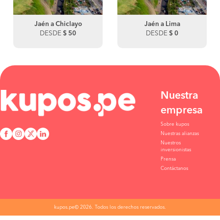
Jaén a Chiclayo
Jaén a Lima
DESDE
$ 50
DESDE
$ 0
Nuestra
empresa
Sobre kupos
Nuestras alianzas
Nuestros
inversionistas
Prensa
Contáctanos
kupos.pe© 2026. Todos los derechos reservados.