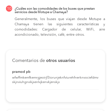
10
¿Cuáles son las comodidades de los buses que prestan
servicios desde Motupe a Chamaya?
Generalmente, los buses que viajan desde Motupe a
Chamaya tienen las siguientes características y
comodidades: Cargador de celular, WiFi, aire
acondicionado, televisión, café, entre otros.
Comentarios de
otros usuarios
pramod pb
wfwffmkemfkemrgjeoirjf3iorunjeknfviurehfnerknvociefdmv
skjnviuhgnvikjsenlvjkenvkjenskjv