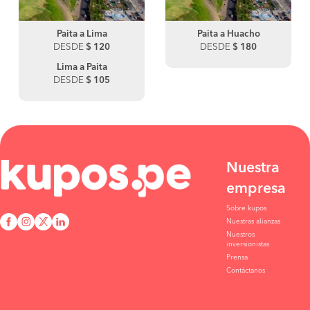
Paita a Lima
Paita a Huacho
DESDE
$ 120
DESDE
$ 180
Lima a Paita
DESDE
$ 105
Nuestra
empresa
Sobre kupos
Nuestras alianzas
Nuestros
inversionistas
Prensa
Contáctanos