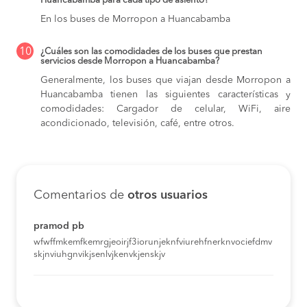
Huancabamba para cada tipo de asiento?
En los buses de Morropon a Huancabamba
10
¿Cuáles son las comodidades de los buses que prestan
servicios desde Morropon a Huancabamba?
Generalmente, los buses que viajan desde Morropon a
Huancabamba tienen las siguientes características y
comodidades: Cargador de celular, WiFi, aire
acondicionado, televisión, café, entre otros.
Comentarios de
otros usuarios
pramod pb
wfwffmkemfkemrgjeoirjf3iorunjeknfviurehfnerknvociefdmv
skjnviuhgnvikjsenlvjkenvkjenskjv