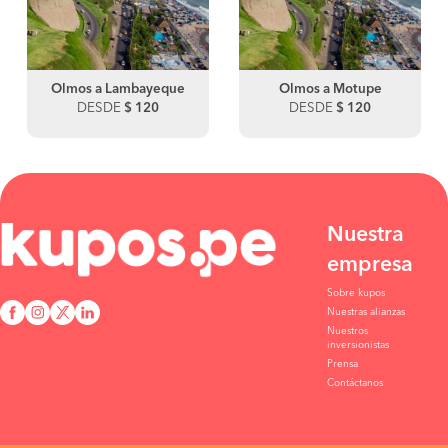
Olmos a Lambayeque
Olmos a Motupe
DESDE
$ 120
DESDE
$ 120
Nuestra
empresa
Sobre kupos
Nuestras alianzas
Nuestros
inversionistas
Prensa
Contáctanos