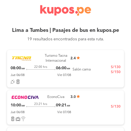
Lima a Tumbes | Pasajes de bus en kupos.pe
19 resultados encontrados para esta ruta.
Turismo Tacna
2.4
Internacional
S/130
22:00 hrs
08:00
06:00
AM
AM
Salón cama
S/150
Jue 06/08
Vie 07/08
EconoCiva
3.0
23:21 hrs
10:00
09:21
AM
AM
S/130
Jue 06/08
Vie 07/08