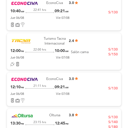
EconoCiva
3.0
22:41 hrs
10:40
09:21
AM
AM
S/130
Jue 06/08
Vie 07/08
Turismo Tacna
2.4
Internacional
S/130
22:00 hrs
12:00
10:00
PM
AM
Salón cama
S/150
Jue 06/08
Vie 07/08
EconoCiva
3.0
21:11 hrs
12:10
09:21
PM
AM
S/130
Jue 06/08
Vie 07/08
Oltursa
3.8
S/130
S/140
23:15 hrs
13:30
12:45
PM
PM
S/180