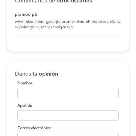
Comentarios de
otros usuarios
pramod pb
wfwffmkemfkemrgjeoirjf3iorunjeknfviurehfnerknvociefdmv
skjnviuhgnvikjsenlvjkenvkjenskjv
Danos
tu opinión
Nombre
Apellido
Correo electrónico