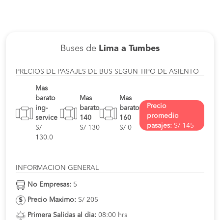
Buses de
Lima a Tumbes
PRECIOS DE PASAJES DE BUS SEGUN TIPO DE ASIENTO
Mas
barato
Mas
Mas
Precio
ing-
barato
barato
promedio
service
140
160
pasajes:
S/ 145
S/
S/ 130
S/ 0
130.0
INFORMACION GENERAL
No Empresas:
5
Precio Maximo:
S/ 205
Primera Salidas al dia:
08:00 hrs