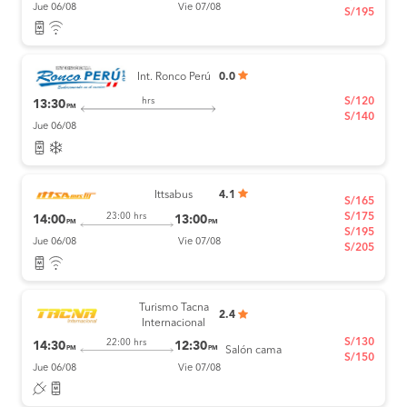
Jue 06/08
Vie 07/08
S/195
Int. Ronco Perú
0.0
S/120
hrs
13:30
PM
S/140
Jue 06/08
Ittsabus
4.1
S/165
S/175
23:00 hrs
14:00
13:00
PM
PM
S/195
Jue 06/08
Vie 07/08
S/205
Turismo Tacna
2.4
Internacional
S/130
22:00 hrs
14:30
12:30
PM
PM
Salón cama
S/150
Jue 06/08
Vie 07/08