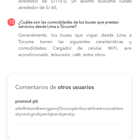
alrededor de S/170.0,
un asiento Buscama cuesta
alrededor de S/ 60,
10
¿Cuáles son las comodidades de los buses que prestan
servicios desde Lima a Túcume?
Generalmente, los buses que viajan desde Lima a
Túcume tienen las siguientes características y
comodidades: Cargador de celular, WiFi, aire
acondicionado, televisión, café, entre otros.
Comentarios de
otros usuarios
pramod pb
wfwffmkemfkemrgjeoirjf3iorunjeknfviurehfnerknvociefdmv
skjnviuhgnvikjsenlvjkenvkjenskjv