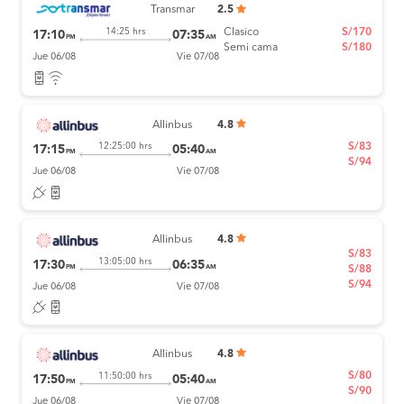
Transmar
2.5
Clasico
S/170
14:25 hrs
17:10
07:35
PM
AM
Semi cama
S/180
Jue 06/08
Vie 07/08
Allinbus
4.8
S/83
12:25:00 hrs
17:15
05:40
PM
AM
S/94
Jue 06/08
Vie 07/08
Allinbus
4.8
S/83
13:05:00 hrs
17:30
06:35
PM
AM
S/88
S/94
Jue 06/08
Vie 07/08
Allinbus
4.8
S/80
11:50:00 hrs
17:50
05:40
PM
AM
S/90
Jue 06/08
Vie 07/08