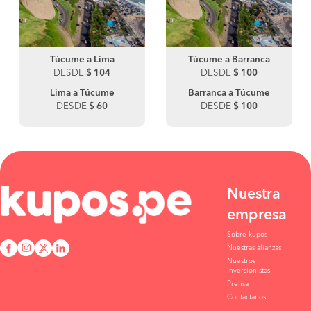
Túcume a Lima
Túcume a Barranca
DESDE
$ 104
DESDE
$ 100
Lima a Túcume
Barranca a Túcume
DESDE
$ 60
DESDE
$ 100
Nuestra
empresa
Sobre kupos
Nuestras alianzas
Nuestros
inversionistas
Prensa
Contáctanos