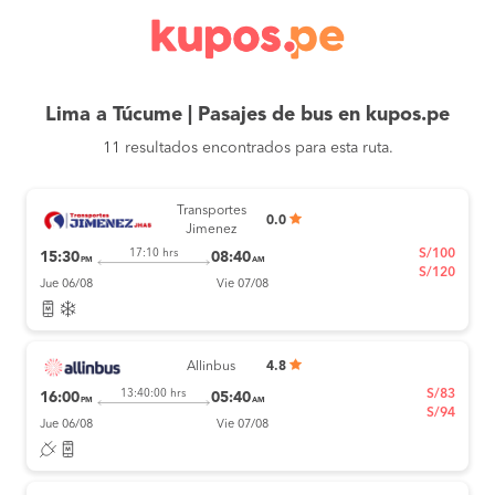
Lima a Túcume | Pasajes de bus en kupos.pe
11 resultados encontrados para esta ruta.
Transportes
0.0
Jimenez
S/100
17:10 hrs
15:30
08:40
PM
AM
S/120
Jue 06/08
Vie 07/08
Allinbus
4.8
S/83
13:40:00 hrs
16:00
05:40
PM
AM
S/94
Jue 06/08
Vie 07/08