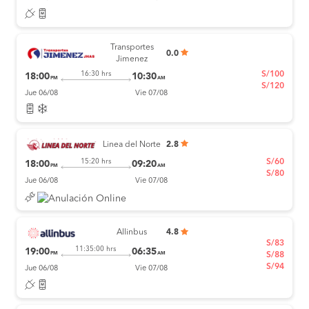
Transportes
0.0
Jimenez
S/100
16:30 hrs
18:00
10:30
PM
AM
S/120
Jue 06/08
Vie 07/08
Linea del Norte
2.8
S/60
15:20 hrs
18:00
09:20
PM
AM
S/80
Jue 06/08
Vie 07/08
Allinbus
4.8
S/83
11:35:00 hrs
19:00
06:35
PM
AM
S/88
S/94
Jue 06/08
Vie 07/08