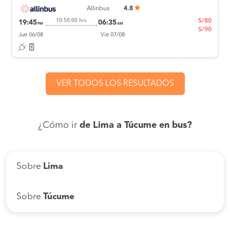
Allinbus
4.8
S/80
10:50:00 hrs
19:45
06:35
PM
AM
S/90
Jue 06/08
Vie 07/08
VER TODOS LOS RESULTADOS
¿Cómo ir
de Lima a Túcume en bus?
Sobre
Lima
Sobre
Túcume