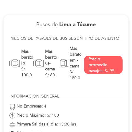
Buses de
Lima a Túcume
PRECIOS DE PASAJES DE BUS SEGUN TIPO DE ASIENTO
Mas
Mas
Mas
barato
barato
barato
Precio
emi-
ip
us-
promedio
cama
S/
cama
pasajes:
S/ 95
S/
100.0
S/ 80
180.0
INFORMACION GENERAL
No Empresas:
4
Precio Maximo:
S/ 180
Primera Salidas al dia:
15:30 hrs