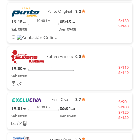
Punto Original
3.2
S/130
10:00 hrs
19:15
05:15
PM
AM
S/140
Sab 08/08
Dom 09/08
Sullana Express
0.0
S/110
hrs
19:30
PM
S/140
Sab 08/08
ExcluCiva
3.7
S/90
S/100
10:30 hrs
19:31
06:01
PM
AM
S/120
Sab 08/08
Dom 09/08
S/130
Turismo Raraz
3.5