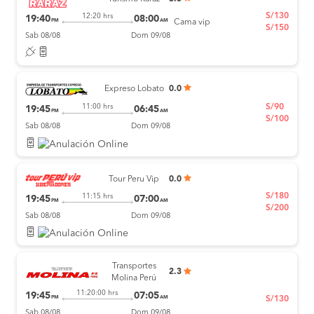
S/130
12:20 hrs
19:40
08:00
PM
AM
Cama vip
S/150
Sab 08/08
Dom 09/08
Expreso Lobato
0.0
S/90
11:00 hrs
19:45
06:45
PM
AM
S/100
Sab 08/08
Dom 09/08
Tour Peru Vip
0.0
S/180
11:15 hrs
19:45
07:00
PM
AM
S/200
Sab 08/08
Dom 09/08
Transportes
2.3
Molina Perú
11:20:00 hrs
19:45
07:05
PM
AM
S/130
Sab 08/08
Dom 09/08