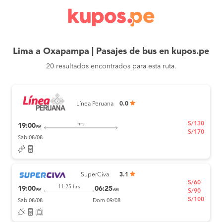
Lima a Oxapampa | Pasajes de bus en kupos.pe
20 resultados encontrados para esta ruta.
Línea Peruana
0.0
S/130
hrs
19:00
PM
S/170
Sab 08/08
SuperCiva
3.1
S/60
11:25 hrs
19:00
06:25
PM
AM
S/90
S/100
Sab 08/08
Dom 09/08