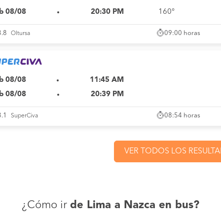
b 08/08
20:30 PM
160°
09:00 horas
3.8
Oltursa
b 08/08
11:45 AM
b 08/08
20:39 PM
08:54 horas
3.1
SuperCiva
VER TODOS LOS RESULT
¿Cómo ir
de Lima a Nazca en bus?