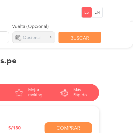
ES
EN
Vuelta (Opcional)
x
BUSCAR
os.pe
Mejor
Más
ranking
Rápido
S/130
COMPRAR