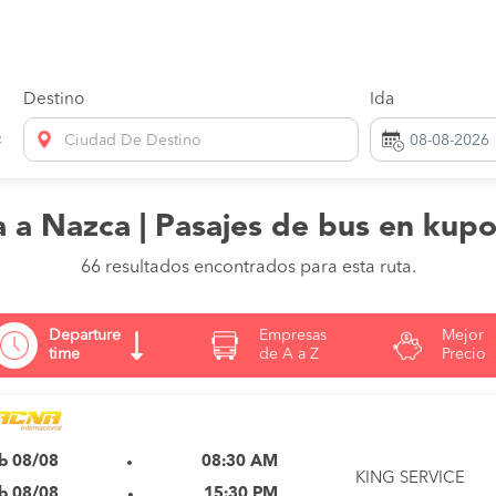
Destino
Ida
Ciudad De Destino
 a Nazca | Pasajes de bus en kup
66 resultados encontrados para esta ruta.
Departure
Empresas
Mejor
time
de A a Z
Precio
b 08/08
08:30 AM
KING SERVICE
b 08/08
15:30 PM