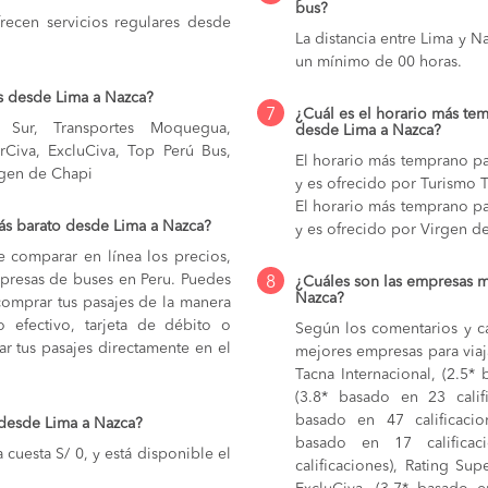
bus?
ecen servicios regulares desde
La distancia entre Lima y 
un mínimo de 00 horas.
s desde Lima a Nazca?
7
¿Cuál es el horario más tem
l Sur, Transportes Moquegua,
desde Lima a Nazca?
erCiva, ExcluCiva, Top Perú Bus,
El horario más temprano pa
rgen de Chapi
y es ofrecido por Turismo T
El horario más temprano pa
ás barato desde Lima a Nazca?
y es ofrecido por Virgen d
e comparar en línea los precios,
mpresas de buses en Peru. Puedes
8
¿Cuáles son las empresas m
Nazca?
comprar tus pasajes de la manera
do efectivo, tarjeta de débito o
Según los comentarios y ca
r tus pasajes directamente en el
mejores empresas para viaj
Tacna Internacional, (2.5* 
(3.8* basado en 23 calif
basado en 47 calificacion
 desde Lima a Nazca?
basado en 17 calificac
cuesta S/ 0, y está disponible el
calificaciones), Rating Sup