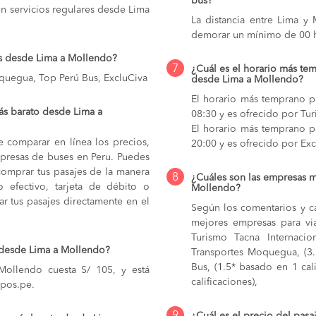
bus?
n servicios regulares desde Lima
La distancia entre Lima y
demorar un mínimo de 00 h
os desde Lima a Mollendo?
7
¿Cuál es el horario más tem
oquegua, Top Perú Bus, ExcluCiva
desde Lima a Mollendo?
El horario más temprano p
ás barato desde Lima a
08:30 y es ofrecido por Tur
El horario más temprano p
e comparar en línea los precios,
20:00 y es ofrecido por Exc
mpresas de buses en Peru. Puedes
comprar tus pasajes de la manera
8
¿Cuáles son las empresas m
do efectivo, tarjeta de débito o
Mollendo?
r tus pasajes directamente en el
Según los comentarios y ca
mejores empresas para vi
Turismo Tacna Internacion
 desde Lima a Mollendo?
Transportes Moquegua, (3.
Bus, (1.5* basado en 1 cal
ollendo cuesta S/ 105, y está
calificaciones),
upos.pe.
¿Cuál es el precio del pas