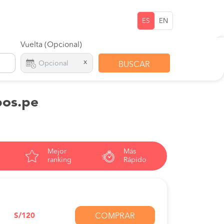
ES
EN
Vuelta (Opcional)
x
BUSCAR
pos.pe
Mejor
Más
ranking
Rápido
S/120
COMPRAR