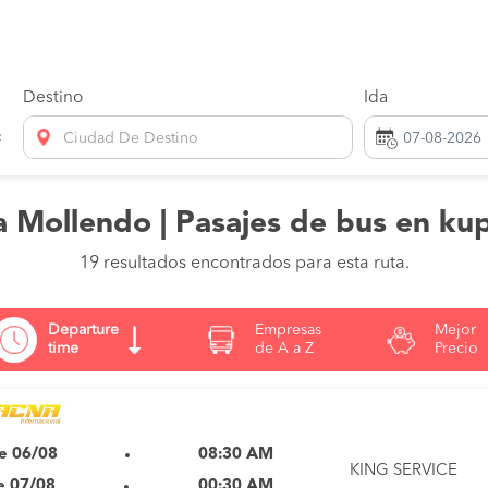
Destino
Ida
Ciudad De Destino
a Mollendo | Pasajes de bus en ku
19 resultados encontrados para esta ruta.
Departure
Empresas
Mejor
time
de A a Z
Precio
e 06/08
08:30 AM
KING SERVICE
e 07/08
00:30 AM