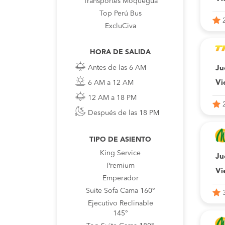
Transportes Moquegua
Top Perú Bus
ExcluCiva
HORA DE SALIDA
Antes de las 6 AM
Ju
6 AM a 12 AM
Vi
12 AM a 18 PM
Después de las 18 PM
TIPO DE ASIENTO
King Service
Ju
Premium
Vi
Emperador
Suite Sofa Cama 160°
Ejecutivo Reclinable
145°