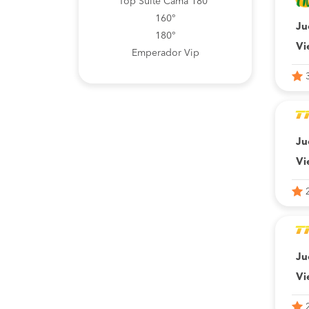
Top Suite Cama 180°
160°
Ju
180°
Vi
Emperador Vip
Ju
Vi
Ju
Vi