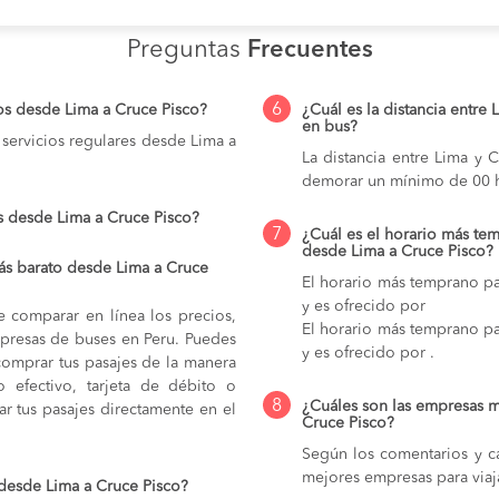
Preguntas
Frecuentes
6
os desde Lima a Cruce Pisco?
¿Cuál es la distancia entre 
en bus?
servicios regulares desde Lima a
La distancia entre Lima y 
demorar un mínimo de 00 h
s desde Lima a Cruce Pisco?
7
¿Cuál es el horario más tem
desde Lima a Cruce Pisco?
ás barato desde Lima a Cruce
El horario más temprano pa
y es ofrecido por
e comparar en línea los precios,
El horario más temprano pa
mpresas de buses en Peru. Puedes
y es ofrecido por .
comprar tus pasajes de la manera
do efectivo, tarjeta de débito o
8
¿Cuáles son las empresas m
r tus pasajes directamente en el
Cruce Pisco?
Según los comentarios y ca
mejores empresas para viaj
 desde Lima a Cruce Pisco?