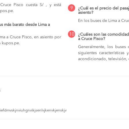
ruce Pisco cuesta S/ , y está
9
¿Cuál es el precio del pasa
upos.pe.
asiento?
En los buses de Lima a Cru
us más barato desde Lima a
10
¿Cuáles son las comodidade
ma a Cruce Pisco, en asiento por
a Cruce Pisco?
n kupos.pe.
Generalmente, los buses 
siguientes característica
acondicionado, televisión, c
s
efdmvskjnviuhgnvikjsenlvjkenvkjenskjv