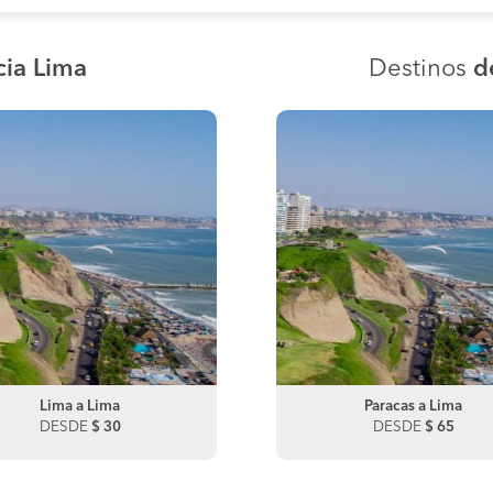
cia Lima
Destinos
d
Lima a Lima
Paracas a Pisco
Lima a Paracas
Paracas a Lima
DESDE
DESDE
$ 30
$ 15
DESDE
DESDE
$ 110
$ 65
Paracas a Lima
DESDE
$ 45