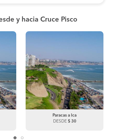
esde y hacia Cruce Pisco
Lima a Ica
Paracas a Ica
Lim
P
DESDE
DESDE
$ 150
$ 30
DE
Ica a Lima
DESDE
$ 50