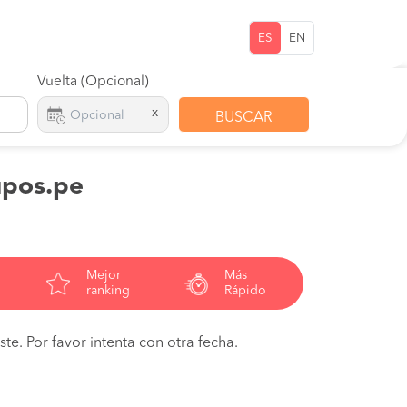
ES
EN
Vuelta (Opcional)
x
BUSCAR
upos.pe
Mejor
Más
ranking
Rápido
te. Por favor intenta con otra fecha.