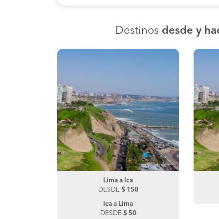
Destinos
desde y ha
as
Lima a Ica
Paracas a Ica
0
DESDE
DESDE
$ 150
$ 30
ma
Ica a Lima
DESDE
$ 50