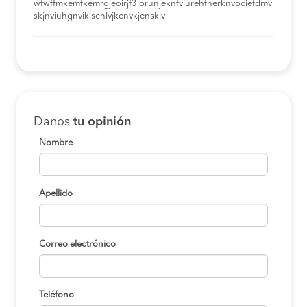
wfwffmkemfkemrgjeoirjf3iorunjeknfviurehfnerknvociefdmv
skjnviuhgnvikjsenlvjkenvkjenskjv
Danos
tu opinión
Nombre
Apellido
Correo electrónico
Teléfono