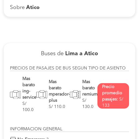
Sobre
Atico
Buses de
Lima a Atico
PRECIOS DE PASAJES DE BUS SEGUN TIPO DE ASIENTO
Mas
Mas
Mas
barato
Precio
barato
barato
ing-
promedio
mperador-
remium
service
pasajes:
S/
plus
S/
S/
133
S/ 110.0
130.0
100.0
INFORMACION GENERAL