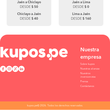
Jaén a Chiclayo
Jaén a Lima
DESDE
$ 50
DESDE
$ 0
Chiclayo a Jaén
Lima a Jaén
DESDE
$ 40
DESDE
$ 160
Nuestra
empresa
Sobre kupos
Nuestras alianzas
Nuestros
inversionistas
Prensa
Contáctanos
kupos.pe© 2026. Todos los derechos reservados.