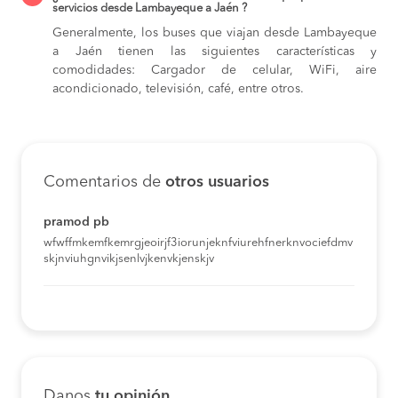
servicios desde Lambayeque a Jaén ?
Generalmente, los buses que viajan desde Lambayeque
a Jaén tienen las siguientes características y
comodidades: Cargador de celular, WiFi, aire
acondicionado, televisión, café, entre otros.
Comentarios de
otros usuarios
pramod pb
wfwffmkemfkemrgjeoirjf3iorunjeknfviurehfnerknvociefdmv
skjnviuhgnvikjsenlvjkenvkjenskjv
Danos
tu opinión