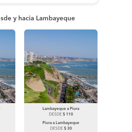
sde y hacia Lambayeque
o
La Matanza a Morropon
Lambayeque a Piura
La Matanz
Lamb
DESDE
DESDE
$ 130
$ 110
DE
e
Morropon a La Matanza
Piura a Lambayeque
Chulucana
Motu
DESDE
DESDE
$ 120
$ 30
DE