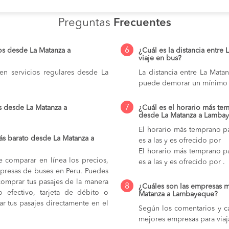
Preguntas
Frecuentes
6
os desde La Matanza a
¿Cuál es la distancia entre
viaje en bus?
n servicios regulares desde La
La distancia entre La Mat
puede demorar un mínimo 
7
s desde La Matanza a
¿Cuál es el horario más tem
desde La Matanza a Lamba
El horario más temprano p
s barato desde La Matanza a
es a las y es ofrecido por
El horario más temprano p
e comparar en línea los precios,
es a las y es ofrecido por .
mpresas de buses en Peru. Puedes
comprar tus pasajes de la manera
8
¿Cuáles son las empresas m
do efectivo, tarjeta de débito o
Matanza a Lambayeque?
r tus pasajes directamente en el
Según los comentarios y ca
mejores empresas para via