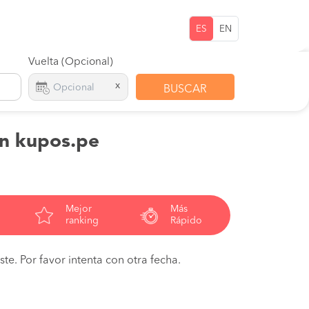
ES
EN
Vuelta (Opcional)
x
BUSCAR
en kupos.pe
Mejor
Más
ranking
Rápido
te. Por favor intenta con otra fecha.