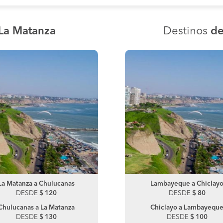
 La Matanza
Destinos
de
La Matanza a Chulucanas
Lambayeque a Motupe
La Matanza a Piura
Lambayeque a Chiclay
DESDE
DESDE
$ 120
$ 160
DESDE
DESDE
$ 120
$ 80
Chulucanas a La Matanza
Motupe a Lambayeque
Piura a La Matanza
Chiclayo a Lambayequ
DESDE
DESDE
$ 130
$ 80
DESDE
DESDE
$ 130
$ 100