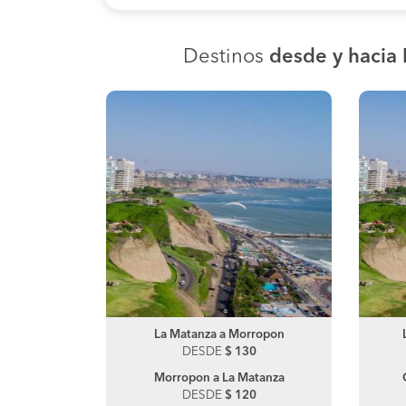
Destinos
desde y hacia
iura
La Matanza a Morropon
Lambayeque a Piura
0
DESDE
DESDE
$ 130
$ 110
anza
Morropon a La Matanza
Piura a Lambayeque
0
DESDE
DESDE
$ 120
$ 30