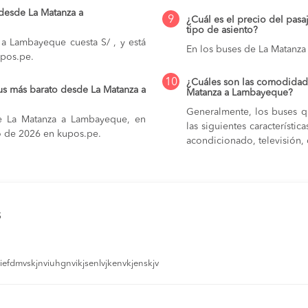
 desde La Matanza a
9
¿Cuál es el precio del pas
tipo de asiento?
 a Lambayeque cuesta S/ , y está
En los buses de La Matanz
upos.pe.
10
¿Cuáles son las comodidade
us más barato desde La Matanza a
Matanza a Lambayeque?
Generalmente, los buses q
e La Matanza a Lambayeque, en
las siguientes característi
sto de 2026 en kupos.pe.
acondicionado, televisión, c
s
efdmvskjnviuhgnvikjsenlvjkenvkjenskjv