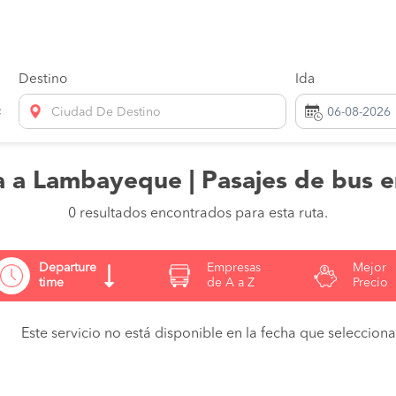
Destino
Ida
Ciudad De Destino
 a Lambayeque | Pasajes de bus 
0 resultados encontrados para esta ruta.
Departure
Empresas
Mejor
time
de A a Z
Precio
Este servicio no está disponible en la fecha que seleccionas