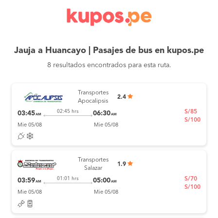
Jauja a Huancayo | Pasajes de bus en kupos.pe
8 resultados encontrados para esta ruta.
Transportes
2.4
Apocalipsis
S/85
02:45 hrs
03:45
06:30
AM
AM
S/100
Mie 05/08
Mie 05/08
Transportes
1.9
Salazar
S/70
01:01 hrs
03:59
05:00
AM
AM
S/100
Mie 05/08
Mie 05/08