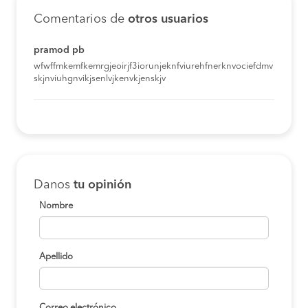
Comentarios de
otros usuarios
pramod pb
wfwffmkemfkemrgjeoirjf3iorunjeknfviurehfnerknvociefdmv
skjnviuhgnvikjsenlvjkenvkjenskjv
Danos
tu opinión
Nombre
Apellido
Correo electrónico