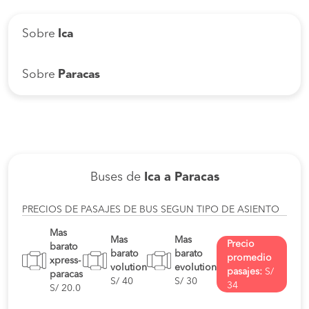
Sobre
Ica
Sobre
Paracas
Buses de
Ica a Paracas
PRECIOS DE PASAJES DE BUS SEGUN TIPO DE ASIENTO
Mas
Mas
Mas
Precio
barato
barato
barato
promedio
xpress-
volution
evolution
pasajes:
S/
paracas
S/ 40
S/ 30
34
S/ 20.0