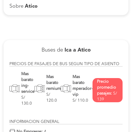
Sobre
Atico
Buses de
Ica a Atico
PRECIOS DE PASAJES DE BUS SEGUN TIPO DE ASIENTO
Mas
Mas
Mas
barato
Precio
barato
barato
ing-
promedio
remium
mperador-
service
pasajes:
S/
S/
vip
S/
139
120.0
S/ 110.0
130.0
INFORMACION GENERAL
No Empresas:
4