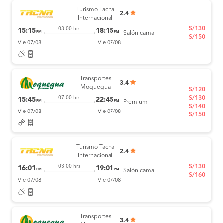
Turismo Tacna
2.4
Internacional
S/130
03:00 hrs
15:15
18:15
PM
PM
Salón cama
S/150
Vie 07/08
Vie 07/08
Transportes
3.4
Moquegua
S/120
S/130
07:00 hrs
15:45
22:45
PM
PM
Premium
S/140
Vie 07/08
Vie 07/08
S/150
Turismo Tacna
2.4
Internacional
S/130
03:00 hrs
16:01
19:01
PM
PM
Salón cama
S/160
Vie 07/08
Vie 07/08
Transportes
3.4