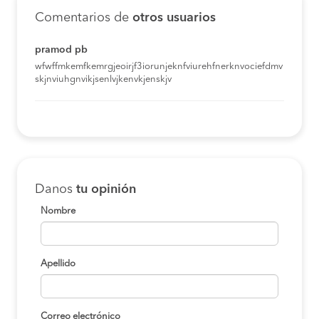
Comentarios de
otros usuarios
pramod pb
wfwffmkemfkemrgjeoirjf3iorunjeknfviurehfnerknvociefdmv
skjnviuhgnvikjsenlvjkenvkjenskjv
Danos
tu opinión
Nombre
Apellido
Correo electrónico