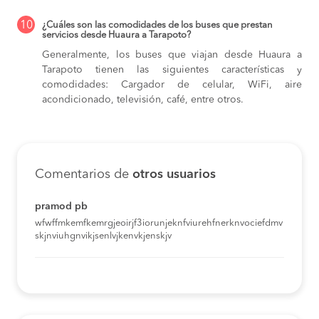
10
¿Cuáles son las comodidades de los buses que prestan
servicios desde Huaura a Tarapoto?
Generalmente, los buses que viajan desde Huaura a
Tarapoto tienen las siguientes características y
comodidades: Cargador de celular, WiFi, aire
acondicionado, televisión, café, entre otros.
Comentarios de
otros usuarios
pramod pb
wfwffmkemfkemrgjeoirjf3iorunjeknfviurehfnerknvociefdmv
skjnviuhgnvikjsenlvjkenvkjenskjv