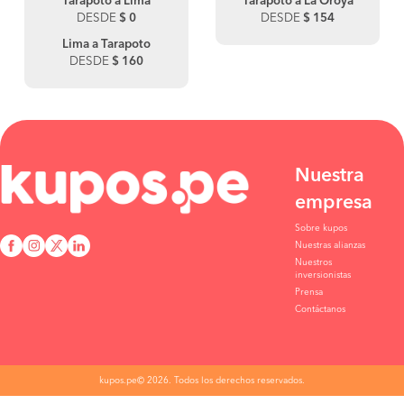
Tarapoto a Lima
Tarapoto a La Oroya
DESDE
$ 0
DESDE
$ 154
Lima a Tarapoto
DESDE
$ 160
Nuestra
empresa
Sobre kupos
Nuestras alianzas
Nuestros
inversionistas
Prensa
Contáctanos
kupos.pe© 2026. Todos los derechos reservados.