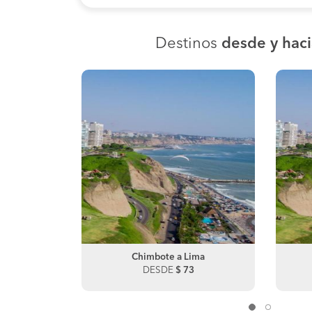
Destinos
desde y hac
layo
Chimbote a Lima
Paita a Piura
DESDE
DESDE
$ 73
$ 150
Piura a Paita
DESDE
$ 130