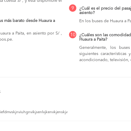
a cuesta S/ , y está disponible el
9
¿Cuál es el precio del pasa
asiento?
us más barato desde Huaura a
En los buses de Huaura a Pa
aura a Paita, en asiento por S/ ,
10
¿Cuáles son las comodidade
pos.pe.
Huaura a Paita?
Generalmente, los buses
siguientes característica
acondicionado, televisión, c
s
efdmvskjnviuhgnvikjsenlvjkenvkjenskjv