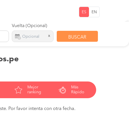
ES
EN
Vuelta (Opcional)
x
BUSCAR
os.pe
Mejor
Más
ranking
Rápido
te. Por favor intenta con otra fecha.