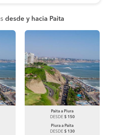
os
desde y hacia Paita
Chimbote a Lima
Paita a Piura
Chimbot
P
DESDE
DESDE
$ 73
$ 150
DE
Piura a Paita
DESDE
$ 130