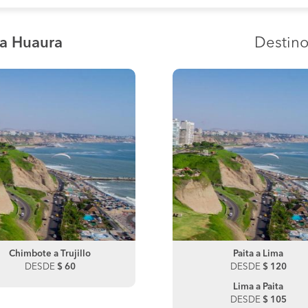
ia Huaura
Destin
Chimbote a Trujillo
Paita a Chiclayo
Chimbote a Chiclayo
Paita a Lima
DESDE
DESDE
$ 60
$ 150
DESDE
DESDE
$ 70
$ 120
Lima a Paita
DESDE
$ 105