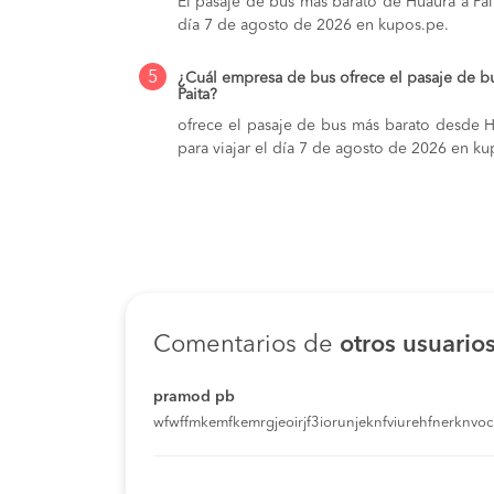
El pasaje de bus más barato de Huaura a Pait
día 7 de agosto de 2026 en kupos.pe.
5
¿Cuál empresa de bus ofrece el pasaje de b
Paita?
ofrece el pasaje de bus más barato desde Hu
para viajar el día 7 de agosto de 2026 en ku
Comentarios de
otros usuario
pramod pb
wfwffmkemfkemrgjeoirjf3iorunjeknfviurehfnerknvoci