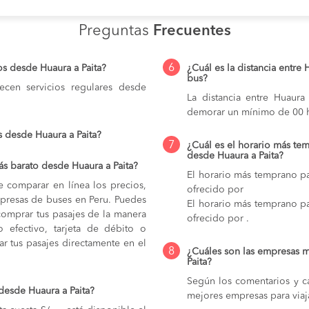
Preguntas
Frecuentes
6
os desde Huaura a Paita?
¿Cuál es la distancia entre 
bus?
cen servicios regulares desde
La distancia entre Huaur
demorar un mínimo de 00 h
s desde Huaura a Paita?
7
¿Cuál es el horario más tem
desde Huaura a Paita?
s barato desde Huaura a Paita?
El horario más temprano par
e comparar en línea los precios,
ofrecido por
mpresas de buses en Peru. Puedes
El horario más temprano par
comprar tus pasajes de la manera
ofrecido por .
do efectivo, tarjeta de débito o
r tus pasajes directamente en el
8
¿Cuáles son las empresas m
Paita?
Según los comentarios y ca
desde Huaura a Paita?
mejores empresas para viaj