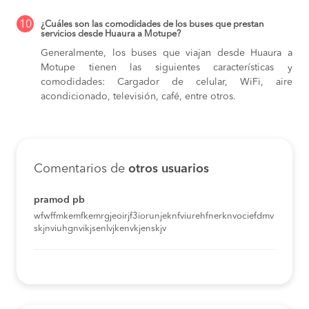
10
¿Cuáles son las comodidades de los buses que prestan
servicios desde Huaura a Motupe?
Generalmente, los buses que viajan desde Huaura a
Motupe tienen las siguientes características y
comodidades: Cargador de celular, WiFi, aire
acondicionado, televisión, café, entre otros.
Comentarios de
otros usuarios
pramod pb
wfwffmkemfkemrgjeoirjf3iorunjeknfviurehfnerknvociefdmv
skjnviuhgnvikjsenlvjkenvkjenskjv