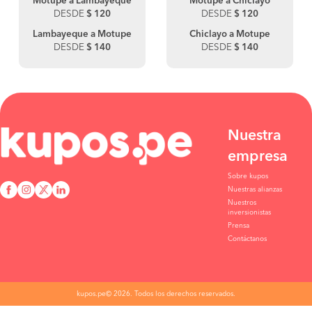
Motupe a Lambayeque
Motupe a Chiclayo
DESDE
$ 120
DESDE
$ 120
Lambayeque a Motupe
Chiclayo a Motupe
DESDE
$ 140
DESDE
$ 140
Nuestra
empresa
Sobre kupos
Nuestras alianzas
Nuestros
inversionistas
Prensa
Contáctanos
kupos.pe© 2026. Todos los derechos reservados.