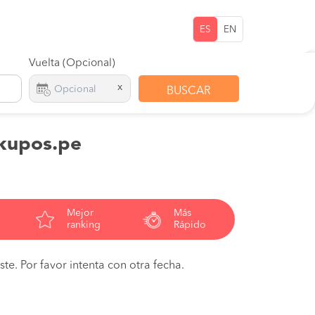
ES
EN
Vuelta (Opcional)
x
BUSCAR
 kupos.pe
Mejor
Más
ranking
Rápido
te. Por favor intenta con otra fecha.