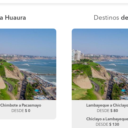
ia Huaura
Destinos
de
Chimbote a Pacasmayo
Lambayeque a Motupe
Chimbote a Trujillo
Lambayeque a Chiclay
DESDE
DESDE
$ 0
$ 160
DESDE
DESDE
$ 50
$ 80
Motupe a Lambayeque
Chiclayo a Lambayequ
DESDE
$ 80
DESDE
$ 130