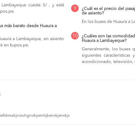
 Lambayeque cuesta S/ , y está
9
¿Cuál es el precio del pas
upos.pe.
de asiento?
En los buses de Huaura a 
us más barato desde Huaura a
10
¿Cuáles son las comodidade
Huaura a Lambayeque, en asiento
Huaura a Lambayeque?
026 en kupos.pe.
Generalmente, los buses q
siguientes característica
acondicionado, televisión, c
s
efdmvskjnviuhgnvikjsenlvjkenvkjenskjv