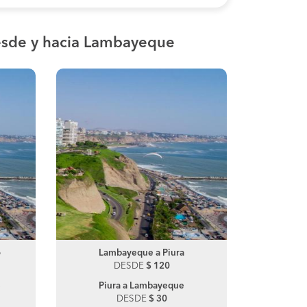
sde y hacia Lambayeque
o
Chimbote a Lima
Lambayeque a Piura
Chimbote
Lamb
DESDE
DESDE
$ 52
$ 120
DE
e
Piura a Lambayeque
Motu
DESDE
$ 30