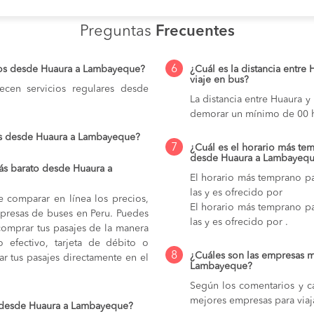
Preguntas
Frecuentes
6
ios desde Huaura a Lambayeque?
¿Cuál es la distancia entr
viaje en bus?
cen servicios regulares desde
La distancia entre Huaura 
demorar un mínimo de 00 h
os desde Huaura a Lambayeque?
7
¿Cuál es el horario más tem
desde Huaura a Lambayeq
ás barato desde Huaura a
El horario más temprano p
las y es ofrecido por
e comparar en línea los precios,
El horario más temprano p
mpresas de buses en Peru. Puedes
las y es ofrecido por .
comprar tus pasajes de la manera
do efectivo, tarjeta de débito o
8
¿Cuáles son las empresas m
r tus pasajes directamente en el
Lambayeque?
Según los comentarios y ca
mejores empresas para via
o desde Huaura a Lambayeque?