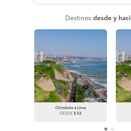
Destinos
desde y hac
illo
Chimbote a Lima
Lambayeque a Piura
DESDE
DESDE
$ 52
$ 120
Piura a Lambayeque
DESDE
$ 30