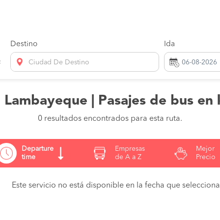
Destino
Ida
Ciudad De Destino
 Lambayeque | Pasajes de bus en
0 resultados encontrados para esta ruta.
Departure
Empresas
Mejor
time
de A a Z
Precio
Este servicio no está disponible en la fecha que seleccionas