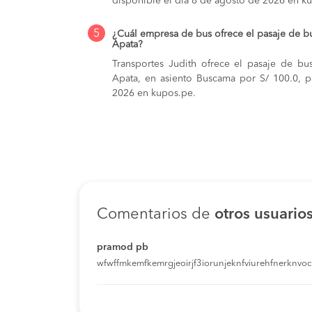
disponible el día 8 de agosto de 2026 en k
5
¿Cuál empresa de bus ofrece el pasaje de 
Apata?
Transportes Judith ofrece el pasaje de b
Apata, en asiento Buscama por S/ 100.0, p
2026 en kupos.pe.
Comentarios de
otros usuario
pramod pb
wfwffmkemfkemrgjeoirjf3iorunjeknfviurehfnerknvoci