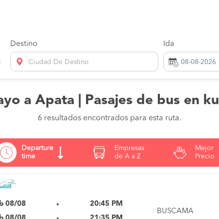
Destino
Ida
Ciudad De Destino
yo a Apata | Pasajes de bus en k
6 resultados encontrados para esta ruta.
Departure
Empresas
Mejor
time
de A a Z
Precio
b 08/08
20:45 PM
BUSCAMA
b 08/08
21:35 PM