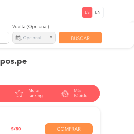
ES
EN
Vuelta (Opcional)
x
BUSCAR
upos.pe
Mejor
Más
ranking
Rápido
S/80
COMPRAR