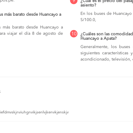
upos.pe.
9
¿Cuál es el precio del pas
asiento?
En los buses de Huancayo
bus más barato desde Huancayo a
S/100.0,
us más barato desde Huancayo a
ara viajar el día 8 de agosto de
10
¿Cuáles son las comodidade
Huancayo a Apata?
Generalmente, los buses 
siguientes característica
acondicionado, televisión, c
s
efdmvskjnviuhgnvikjsenlvjkenvkjenskjv