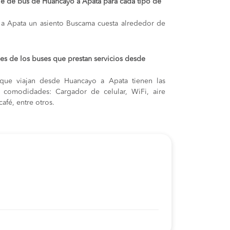
aje de bus de Huancayo a Apata para cada tipo de
 a Apata
un asiento Buscama cuesta alrededor de
s de los buses que prestan servicios desde
que viajan desde Huancayo a Apata tienen las
s y comodidades: Cargador de celular, WiFi, aire
afé, entre otros.