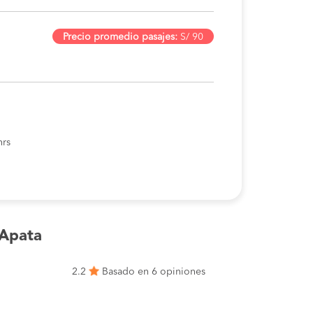
Precio promedio pasajes:
S/ 90
hrs
 Apata
2.2
Basado en 6 opiniones