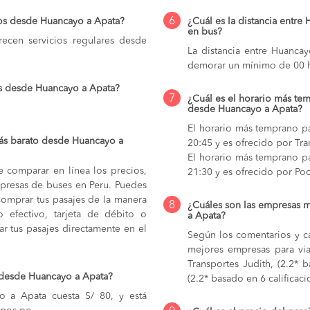
6
ios desde Huancayo a Apata?
¿Cuál es la distancia entre
en bus?
ecen servicios regulares desde
La distancia entre Huanca
demorar un mínimo de 00 h
os desde Huancayo a Apata?
7
¿Cuál es el horario más tem
desde Huancayo a Apata?
El horario más temprano pa
ás barato desde Huancayo a
20:45 y es ofrecido por Tra
El horario más temprano pa
e comparar en línea los precios,
21:30 y es ofrecido por Po
mpresas de buses en Peru. Puedes
comprar tus pasajes de la manera
8
¿Cuáles son las empresas 
do efectivo, tarjeta de débito o
a Apata?
r tus pasajes directamente en el
Según los comentarios y ca
mejores empresas para vi
Transportes Judith, (2.2* 
 desde Huancayo a Apata?
(2.2* basado en 6 calificaci
 a Apata cuesta S/ 80, y está