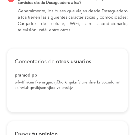
servicios desde Desaguadero a Ica?
Generalmente, los buses que viajan desde Desaguadero
a Ica tienen las siguientes características y comodidades:
Cargador de celular, WiFi, aire acondicionado,
televisión, café, entre otros.
Comentarios de
otros usuarios
pramod pb
wfwffmkemfkemrgjeoirjf3iorunjeknfviurehfnerknvociefdmv
skjnviuhgnvikjsenlvjkenvkjenskjv
Danos
tu opinión