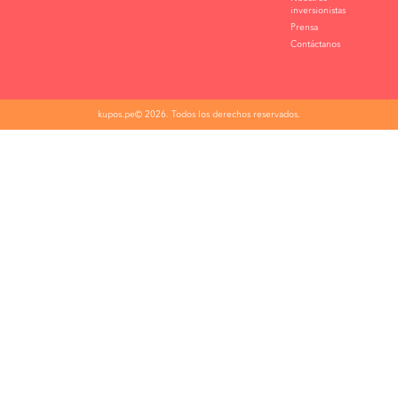
inversionistas
Prensa
Contáctanos
kupos.pe© 2026. Todos los derechos reservados.