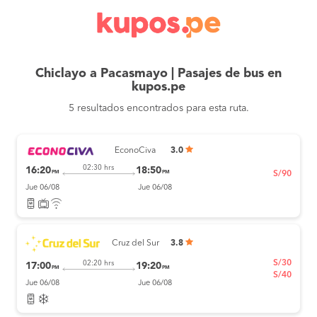
Chiclayo a Pacasmayo | Pasajes de bus en
kupos.pe
5 resultados encontrados para esta ruta.
EconoCiva
3.0
02:30 hrs
16:20
18:50
PM
PM
S/90
Jue 06/08
Jue 06/08
Cruz del Sur
3.8
S/30
02:20 hrs
17:00
19:20
PM
PM
S/40
Jue 06/08
Jue 06/08