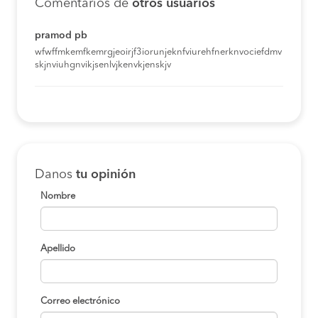
Comentarios de
otros usuarios
pramod pb
wfwffmkemfkemrgjeoirjf3iorunjeknfviurehfnerknvociefdmv
skjnviuhgnvikjsenlvjkenvkjenskjv
Danos
tu opinión
Nombre
Apellido
Correo electrónico