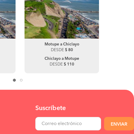
Chancay a Lima
Motupe a Chiclayo
Chanca
M
DESDE
DESDE
$ 100
$ 80
DE
Lima a Chancay
Chiclayo a Motupe
Huacho
O
DESDE
DESDE
$ 30
$ 110
DE
Suscríbete
ENVIAR