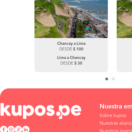
pe
Chancay a Lima
Motupe a Chiclayo
DESDE
DESDE
$ 100
$ 80
Lima a Chancay
Chiclayo a Motupe
DESDE
DESDE
$ 30
$ 110
Nuestra e
Sobre kupos
Nuestras alianz
Nuestros invers