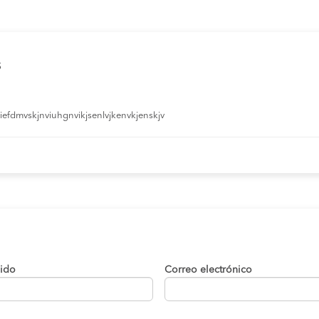
s
efdmvskjnviuhgnvikjsenlvjkenvkjenskjv
lido
Correo electrónico