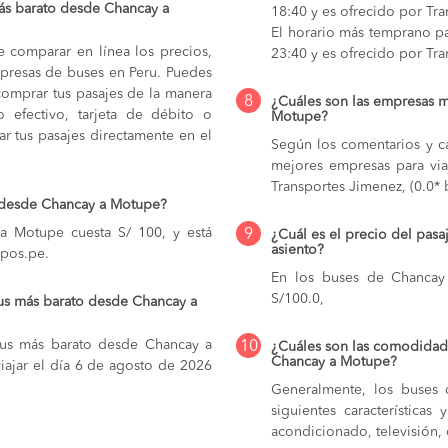
ás barato desde Chancay a
18:40 y es ofrecido por Tr
El horario más temprano pa
e comparar en línea los precios,
23:40 y es ofrecido por Tr
mpresas de buses en Peru. Puedes
comprar tus pasajes de la manera
8
¿Cuáles son las empresas 
do efectivo, tarjeta de débito o
Motupe?
r tus pasajes directamente en el
Según los comentarios y ca
mejores empresas para vi
Transportes Jimenez, (0.0* 
o desde Chancay a Motupe?
a Motupe cuesta S/ 100, y está
9
¿Cuál es el precio del pas
asiento?
upos.pe.
En los buses de Chanca
S/100.0,
us más barato desde Chancay a
bus más barato desde Chancay a
10
¿Cuáles son las comodidade
Chancay a Motupe?
iajar el día 6 de agosto de 2026
Generalmente, los buses 
siguientes característica
acondicionado, televisión, c