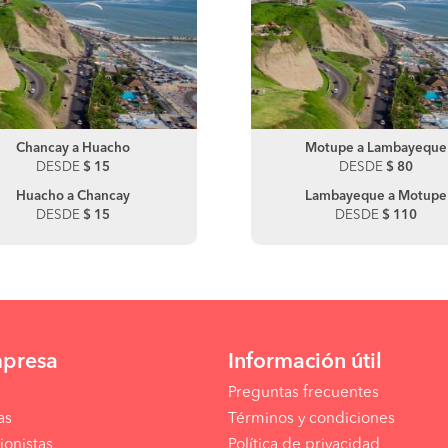
Chancay a Huacho
Motupe a Olmos
Chancay a Supe
Motupe a Lambayeque
DESDE
DESDE
$ 15
$ 80
DESDE
DESDE
$ 15
$ 80
Huacho a Chancay
Olmos a Motupe
Lambayeque a Motupe
DESDE
DESDE
$ 15
$ 80
DESDE
$ 110
mpresa
Información útil
Preguntas frecuentes
as
Términos y condiciones
ionistas
Política de privacidad