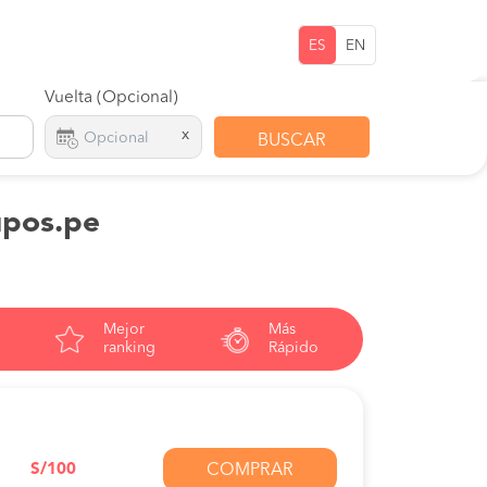
ES
EN
Vuelta (Opcional)
x
BUSCAR
upos.pe
Mejor
Más
ranking
Rápido
S/100
COMPRAR