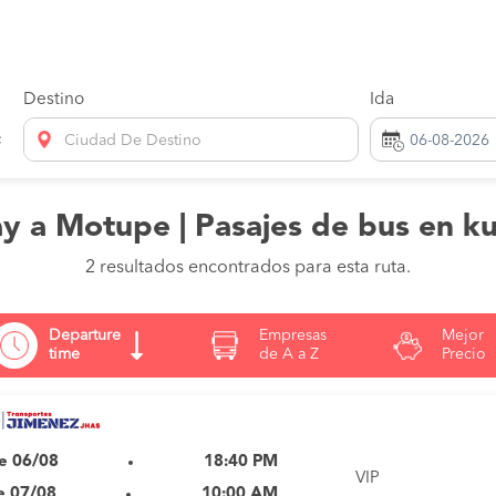
Destino
Ida
Ciudad De Destino
y a Motupe | Pasajes de bus en k
2 resultados encontrados para esta ruta.
Departure
Empresas
Mejor
time
de A a Z
Precio
e 06/08
18:40 PM
VIP
e 07/08
10:00 AM