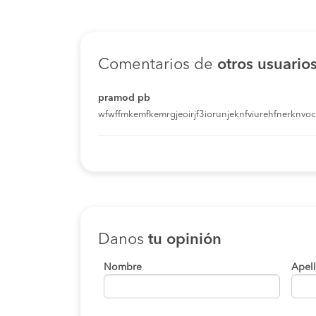
Comentarios de
otros usuario
pramod pb
wfwffmkemfkemrgjeoirjf3iorunjeknfviurehfnerknvoci
Danos
tu opinión
Nombre
Apel