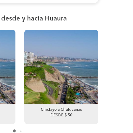
s
desde y hacia Huaura
Olmos a Lambayeque
Chiclayo a Chulucanas
Olmos
Chic
DESDE
DESDE
$ 120
$ 50
DE