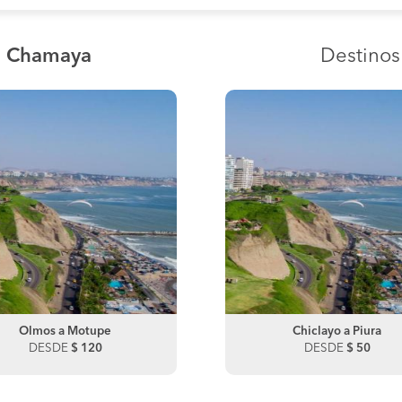
a Chamaya
Destino
Olmos a Motupe
Chiclayo a La Matanza
Olmos a Chiclayo
Chiclayo a Piura
DESDE
DESDE
$ 120
$ 115
DESDE
DESDE
$ 120
$ 50