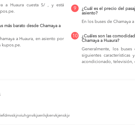
a a Huaura cuesta S/ , y está
9
¿Cuál es el precio del pas
upos.pe.
asiento?
En los buses de Chamaya a
bus más barato desde Chamaya a
10
¿Cuáles son las comodidade
Chamaya a Huaura, en asiento por
Chamaya a Huaura?
n kupos.pe.
Generalmente, los buses 
siguientes característica
acondicionado, televisión, c
s
efdmvskjnviuhgnvikjsenlvjkenvkjenskjv