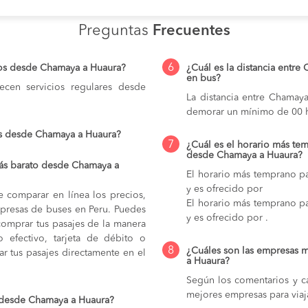
Preguntas
Frecuentes
6
ios desde Chamaya a Huaura?
¿Cuál es la distancia entre
en bus?
cen servicios regulares desde
La distancia entre Chamay
demorar un mínimo de 00 h
os desde Chamaya a Huaura?
7
¿Cuál es el horario más tem
desde Chamaya a Huaura?
ás barato desde Chamaya a
El horario más temprano pa
y es ofrecido por
e comparar en línea los precios,
El horario más temprano pa
mpresas de buses en Peru. Puedes
y es ofrecido por .
comprar tus pasajes de la manera
do efectivo, tarjeta de débito o
8
¿Cuáles son las empresas 
r tus pasajes directamente en el
a Huaura?
Según los comentarios y ca
mejores empresas para via
o desde Chamaya a Huaura?