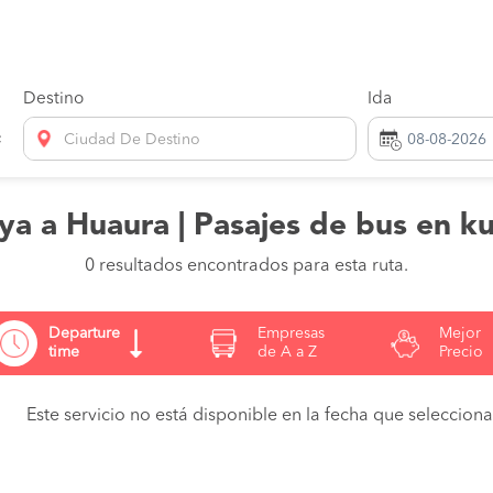
Destino
Ida
Ciudad De Destino
a a Huaura | Pasajes de bus en k
0 resultados encontrados para esta ruta.
Departure
Empresas
Mejor
time
de A a Z
Precio
Este servicio no está disponible en la fecha que seleccionas