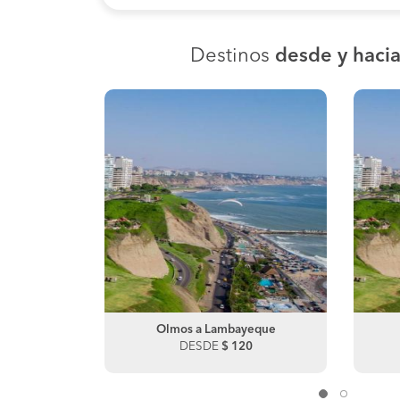
Destinos
desde y haci
ayo
Olmos a Lambayeque
Chiclayo a Chulucanas
0
DESDE
DESDE
$ 120
$ 50