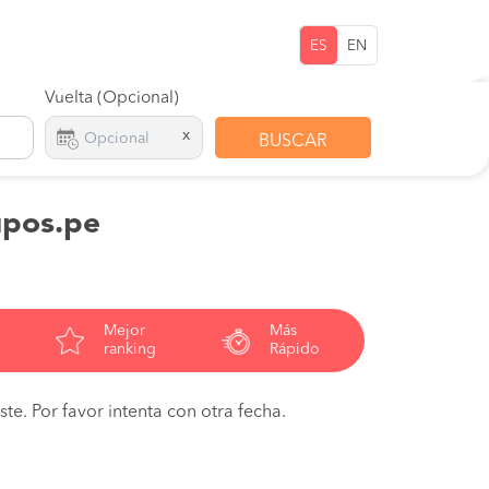
ES
EN
Vuelta (Opcional)
x
BUSCAR
upos.pe
Mejor
Más
ranking
Rápido
te. Por favor intenta con otra fecha.