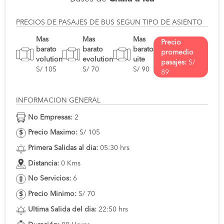
PRECIOS DE PASAJES DE BUS SEGUN TIPO DE ASIENTO
Mas
Mas
Mas
Precio
barato
barato
barato
promedio
volution
evolution
uite
pasajes:
S/
S/ 105
S/ 70
S/ 90
89
INFORMACION GENERAL
No Empresas:
2
Precio Maximo:
S/ 105
Primera Salidas al dia:
05:30 hrs
Distancia:
0 Kms
No Servicios:
6
Precio Minimo:
S/ 70
Ultima Salida del dia:
22:50 hrs