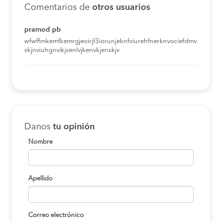
Comentarios de
otros usuarios
pramod pb
wfwffmkemfkemrgjeoirjf3iorunjeknfviurehfnerknvociefdmv
skjnviuhgnvikjsenlvjkenvkjenskjv
Danos
tu opinión
Nombre
Apellido
Correo electrónico