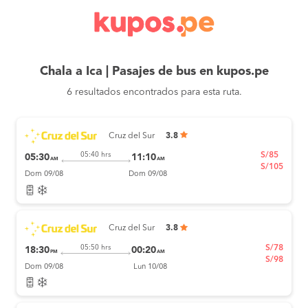
Chala a Ica | Pasajes de bus en kupos.pe
6 resultados encontrados para esta ruta.
Cruz del Sur
3.8
S/85
05:40 hrs
05:30
11:10
AM
AM
S/105
Dom 09/08
Dom 09/08
Cruz del Sur
3.8
S/78
05:50 hrs
18:30
00:20
PM
AM
S/98
Dom 09/08
Lun 10/08