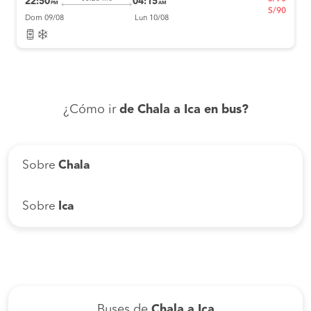
22:50
04:15
PM
AM
S/90
Dom 09/08
Lun 10/08
¿Cómo ir
de Chala a Ica en bus?
Sobre
Chala
Sobre
Ica
Buses de
Chala a Ica