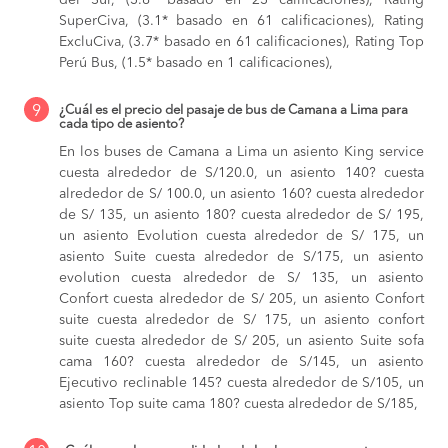
del Sur, (3.8* basado en 23 calificaciones), Rating
SuperCiva, (3.1* basado en 61 calificaciones), Rating
ExcluCiva, (3.7* basado en 61 calificaciones), Rating Top
Perú Bus, (1.5* basado en 1 calificaciones),
9
¿Cuál es el precio del pasaje de bus de Camana a Lima para
cada tipo de asiento?
En los buses de Camana a Lima
un asiento King service
cuesta alrededor de S/120.0,
un asiento 140? cuesta
alrededor de S/ 100.0,
un asiento 160? cuesta alrededor
de S/ 135,
un asiento 180? cuesta alrededor de S/ 195,
un asiento Evolution cuesta alrededor de S/ 175,
un
asiento Suite cuesta alrededor de S/175,
un asiento
evolution cuesta alrededor de S/ 135,
un asiento
Confort cuesta alrededor de S/ 205,
un asiento Confort
suite cuesta alrededor de S/ 175,
un asiento confort
suite cuesta alrededor de S/ 205,
un asiento Suite sofa
cama 160? cuesta alrededor de S/145,
un asiento
Ejecutivo reclinable 145? cuesta alrededor de S/105,
un
asiento Top suite cama 180? cuesta alrededor de S/185,