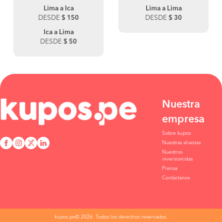
Lima a Ica
Lima a Lima
DESDE
$ 150
DESDE
$ 30
Ica a Lima
DESDE
$ 50
Nuestra
empresa
Sobre kupos
Nuestras alianzas
Nuestros
inversionistas
Prensa
Contáctanos
kupos.pe© 2026. Todos los derechos reservados.