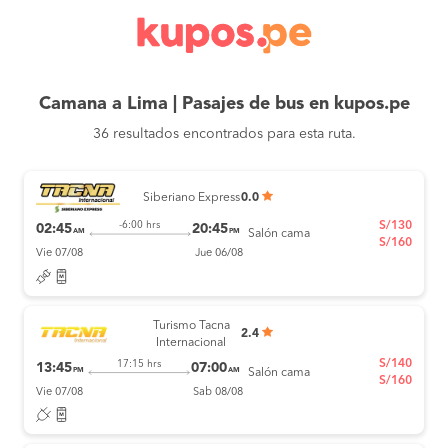
Camana a Lima | Pasajes de bus en kupos.pe
36 resultados encontrados para esta ruta.
Siberiano Express
0.0
S/130
-6:00 hrs
02:45
20:45
AM
PM
Salón cama
S/160
Vie 07/08
Jue 06/08
Turismo Tacna
2.4
Internacional
S/140
17:15 hrs
13:45
07:00
PM
AM
Salón cama
S/160
Vie 07/08
Sab 08/08