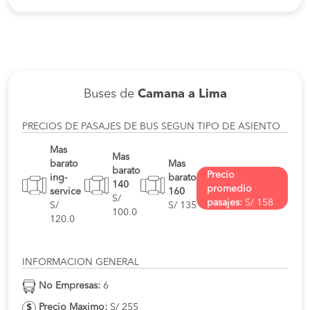
Buses de
Camana a Lima
PRECIOS DE PASAJES DE BUS SEGUN TIPO DE ASIENTO
Mas
Mas
barato
Mas
barato
Precio
ing-
barato
140
promedio
service
160
S/
pasajes:
S/ 158
S/
S/ 135
100.0
120.0
INFORMACION GENERAL
No Empresas:
6
Precio Maximo:
S/ 255