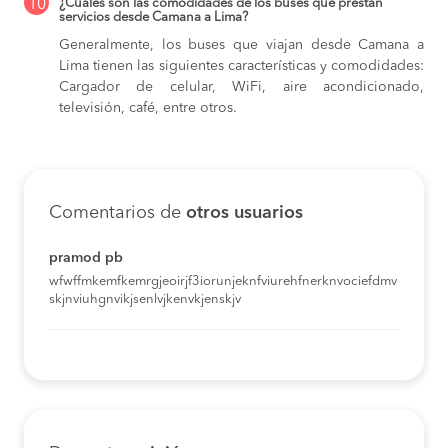
10
¿Cuáles son las comodidades de los buses que prestan
servicios desde Camana a Lima?
Generalmente, los buses que viajan desde Camana a
Lima tienen las siguientes características y comodidades:
Cargador de celular, WiFi, aire acondicionado,
televisión, café, entre otros.
Comentarios de
otros usuarios
pramod pb
wfwffmkemfkemrgjeoirjf3iorunjeknfviurehfnerknvociefdmv
skjnviuhgnvikjsenlvjkenvkjenskjv