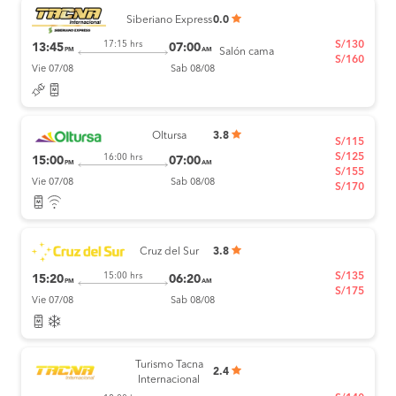
Siberiano Express
0.0
S/130
17:15 hrs
13:45
07:00
PM
AM
Salón cama
S/160
Vie 07/08
Sab 08/08
Oltursa
3.8
S/115
S/125
16:00 hrs
15:00
07:00
PM
AM
S/155
Vie 07/08
Sab 08/08
S/170
Cruz del Sur
3.8
S/135
15:00 hrs
15:20
06:20
PM
AM
S/175
Vie 07/08
Sab 08/08
Turismo Tacna
2.4
Internacional