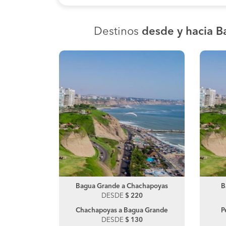
Destinos
desde y hacia 
 Lima
Bagua Grande a Chachapoyas
Olmos a Motupe
B
0
DESDE
DESDE
$ 220
$ 100
rande
Chachapoyas a Bagua Grande
P
0
DESDE
$ 130