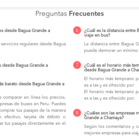
Preguntas
Frecuentes
6
ios desde Bagua Grande a
¿Cuál es la distancia entr
viaje en bus?
 servicios regulares desde Bagua
La distancia entre Bagua 
puede demorar un mínimo 
7
os desde Bagua Grande a
¿Cuál es el horario más tem
desde Bagua Grande a Ch
El horario más temprano p
ás barato desde Bagua Grande a
es a las y es ofrecido por
El horario más temprano p
e comparar en línea los precios,
es a las y es ofrecido por .
mpresas de buses en Peru. Puedes
comprar tus pasajes de la manera
8
¿Cuáles son las empresas 
do efectivo, tarjeta de débito o
Grande a Chamaya?
r tus pasajes directamente en el
Según los comentarios y ca
mejores empresas para via