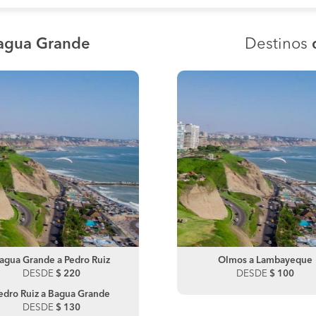
Bagua Grande
Destinos
agua Grande a Pedro Ruiz
Olmos a Chiclayo
Bagua Grande a Lima
Olmos a Lambayeque
DESDE
DESDE
$ 220
$ 100
DESDE
DESDE
$ 180
$ 100
edro Ruiz a Bagua Grande
Lima a Bagua Grande
DESDE
$ 130
DESDE
$ 100