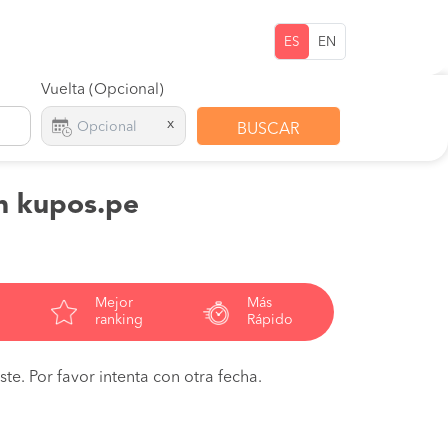
ES
EN
Vuelta (Opcional)
x
BUSCAR
n kupos.pe
Mejor
Más
ranking
Rápido
te. Por favor intenta con otra fecha.