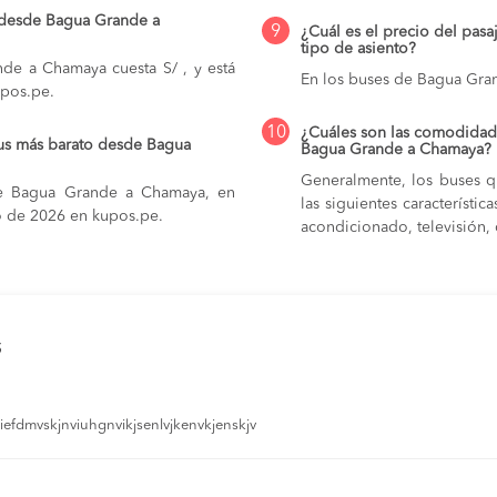
o desde Bagua Grande a
9
¿Cuál es el precio del pas
tipo de asiento?
de a Chamaya cuesta S/ , y está
En los buses de Bagua Gr
upos.pe.
10
¿Cuáles son las comodidade
bus más barato desde Bagua
Bagua Grande a Chamaya?
Generalmente, los buses 
de Bagua Grande a Chamaya, en
las siguientes característi
sto de 2026 en kupos.pe.
acondicionado, televisión, c
s
efdmvskjnviuhgnvikjsenlvjkenvkjenskjv