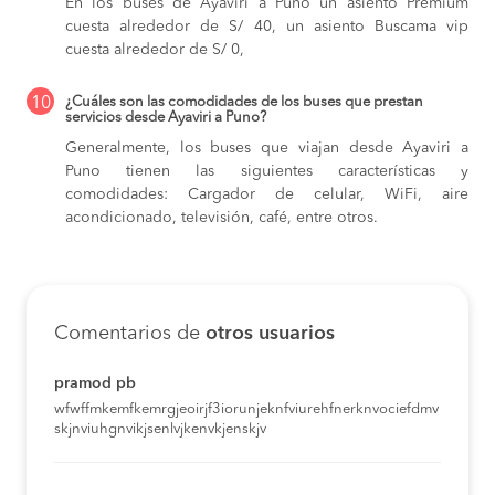
En los buses de Ayaviri a Puno
un asiento Premium
cuesta alrededor de S/ 40,
un asiento Buscama vip
cuesta alrededor de S/ 0,
10
¿Cuáles son las comodidades de los buses que prestan
servicios desde Ayaviri a Puno?
Generalmente, los buses que viajan desde Ayaviri a
Puno tienen las siguientes características y
comodidades: Cargador de celular, WiFi, aire
acondicionado, televisión, café, entre otros.
Comentarios de
otros usuarios
pramod pb
wfwffmkemfkemrgjeoirjf3iorunjeknfviurehfnerknvociefdmv
skjnviuhgnvikjsenlvjkenvkjenskjv