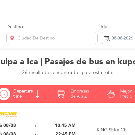
Destino
Ida
Ciudad De Destino
uipa a Ica | Pasajes de bus en kup
26 resultados encontrados para esta ruta.
Departure
Empresas
Mejor
time
de A a Z
Precio
b 08/08
10:45 AM
KING SERVICE
b 08/08
22:45 PM