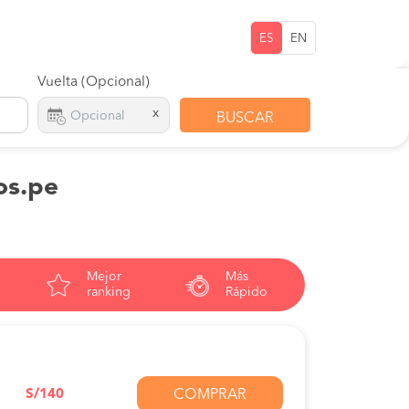
ES
EN
Vuelta (Opcional)
x
BUSCAR
os.pe
Mejor
Más
ranking
Rápido
S/140
COMPRAR