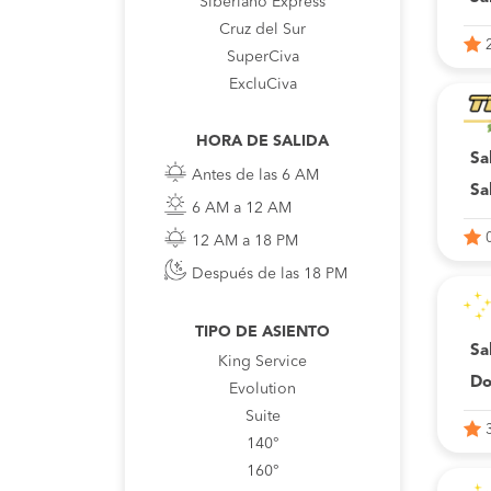
Siberiano Express
Cruz del Sur
SuperCiva
ExcluCiva
HORA DE SALIDA
Sa
Antes de las 6 AM
Sa
6 AM a 12 AM
12 AM a 18 PM
Después de las 18 PM
TIPO DE ASIENTO
Sa
King Service
Do
Evolution
Suite
140°
160°