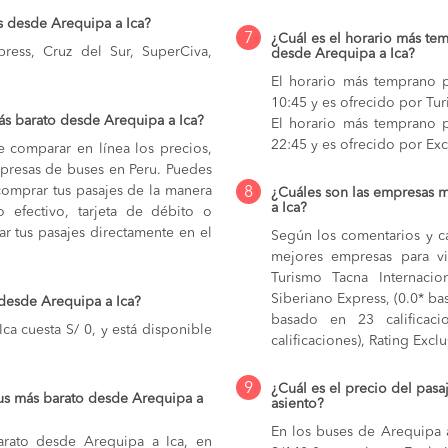
s desde Arequipa a Ica?
7
¿Cuál es el horario más tem
press, Cruz del Sur, SuperCiva,
desde Arequipa a Ica?
El horario más temprano p
10:45 y es ofrecido por Tur
s barato desde Arequipa a Ica?
El horario más temprano p
22:45 y es ofrecido por Exc
e comparar en línea los precios,
mpresas de buses en Peru. Puedes
comprar tus pasajes de la manera
8
¿Cuáles son las empresas 
a Ica?
do efectivo, tarjeta de débito o
r tus pasajes directamente en el
Según los comentarios y ca
mejores empresas para vi
Turismo Tacna Internacion
Siberiano Express, (0.0* bas
 desde Arequipa a Ica?
basado en 23 calificaci
ca cuesta S/ 0, y está disponible
calificaciones), Rating Excl
9
¿Cuál es el precio del pasa
us más barato desde Arequipa a
asiento?
En los buses de Arequipa 
arato desde Arequipa a Ica, en