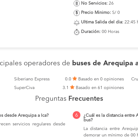
No Servicios:
26
Precio Minimo:
S/ 0
Ultima Salida del dia:
22:45 
Duración:
00 Horas
ncipales operadores de
buses de Arequipa a
Siberiano Express
0.0
Basado en 0 opiniones
Cru
SuperCiva
3.1
Basado en 61 opiniones
Preguntas
Frecuentes
6
os desde Arequipa a Ica?
¿Cuál es la distancia entre 
bus?
ecen servicios regulares desde
La distancia entre Arequ
demorar un mínimo de 00 h