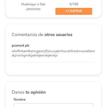
Huancayo a San
S/100
Jeronimo
COMPRAR
Comentarios de
otros usuarios
pramod pb
wfwffmkemfkemrgjeoirjf3iorunjeknfviurehfnerknvociefdmv
skjnviuhgnvikjsenlvjkenvkjenskjv
Danos
tu opinión
Nombre