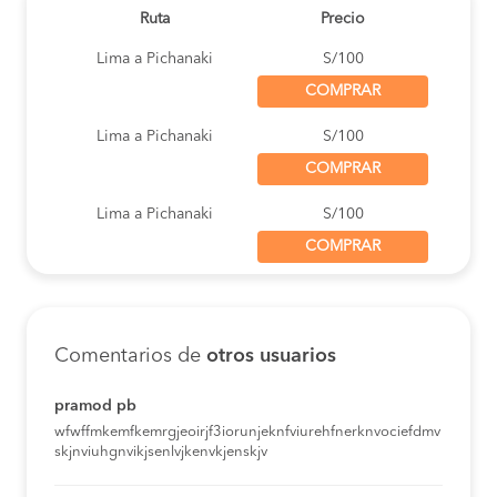
Ruta
Precio
Lima a Pichanaki
S/100
COMPRAR
Lima a Pichanaki
S/100
COMPRAR
Lima a Pichanaki
S/100
COMPRAR
Lima a Pichanaki
S/100
COMPRAR
Comentarios de
otros usuarios
Lima a Pichanaki
S/100
COMPRAR
pramod pb
wfwffmkemfkemrgjeoirjf3iorunjeknfviurehfnerknvociefdmv
skjnviuhgnvikjsenlvjkenvkjenskjv