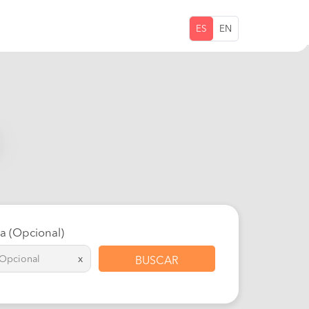
ES
EN
ta (Opcional)
x
BUSCAR