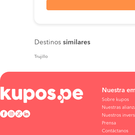
Destinos
similares
Trujillo
Nuestra e
Sobre kupos
Nuestras alianz
Nuestros invers
Prensa
Contáctanos