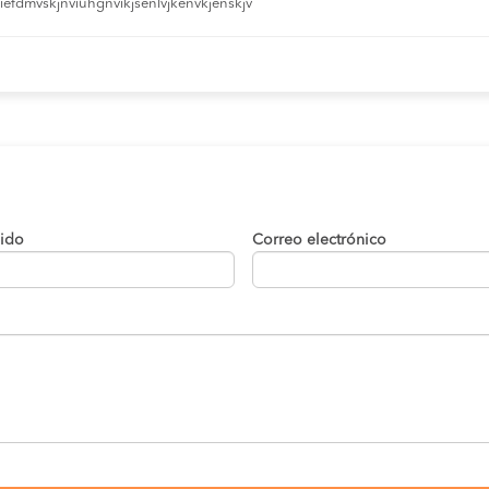
efdmvskjnviuhgnvikjsenlvjkenvkjenskjv
lido
Correo electrónico