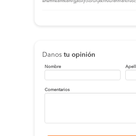
wfwffmkemfkemrgjeoirjf3iorunjeknfviurehfnerknvoci
Danos
tu opinión
Nombre
Apel
Comentarios