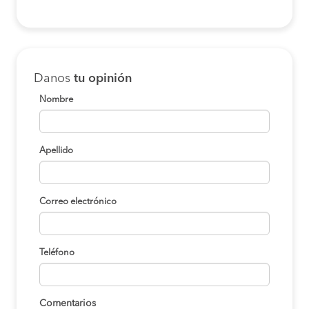
Chaparra a Nasca
S/100
COMPRAR
Marcona a Nasca
S/35
Danos
tu opinión
COMPRAR
Nombre
Chala a Nasca
S/100
COMPRAR
Apellido
Camana a Nasca
S/130
COMPRAR
Correo electrónico
Arequipa a Nasca
S/105
COMPRAR
Teléfono
Comentarios