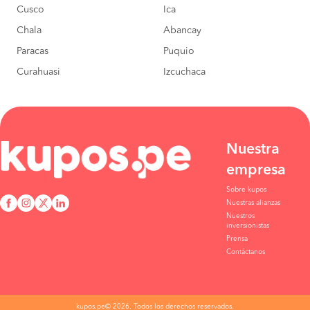
Cusco
Ica
Chala
Abancay
Paracas
Puquio
Curahuasi
Izcuchaca
Nuestra
empresa
Sobre kupos
Nuestras alianzas
Nuestros
inversionistas
Prensa
Contáctanos
kupos.pe© 2026. Todos los derechos reservados.