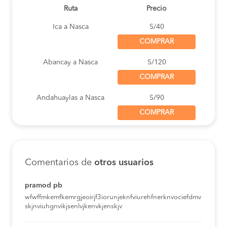
Ruta
Precio
Ica a Nasca
S/40
COMPRAR
Abancay a Nasca
S/120
COMPRAR
Andahuaylas a Nasca
S/90
COMPRAR
Chalhuanca a Nasca
S/120
COMPRAR
Comentarios de
otros usuarios
Pampachiri a Nasca
S/90
COMPRAR
pramod pb
wfwffmkemfkemrgjeoirjf3iorunjeknfviurehfnerknvociefdmv
Lima a Nasca
S/105
skjnviuhgnvikjsenlvjkenvkjenskjv
COMPRAR