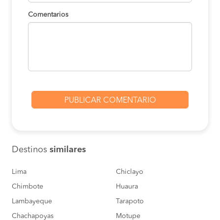
Comentarios
Chiclayo a Moyobamba
S/120
COMPRAR
Lambayeque a
S/120
Moyobamba
COMPRAR
Motupe a Moyobamba
S/120
COMPRAR
Pucará a Moyobamba
S/120
COMPRAR
Destinos
similares
Olmos a Moyobamba
S/120
COMPRAR
Lima
Chiclayo
Chimbote
Huaura
Pucará a Moyobamba
S/120
Lambayeque
Tarapoto
COMPRAR
Chachapoyas
Motupe