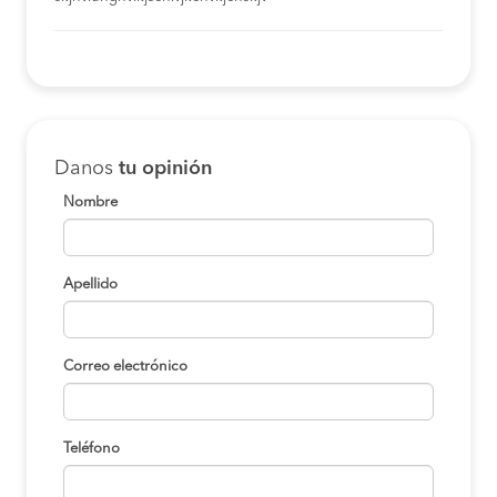
COMPRAR
Lima a Moyobamba
S/0
COMPRAR
Tarapoto a Moyobamba
S/130
Danos
tu opinión
COMPRAR
Nombre
Chiclayo a Moyobamba
S/120
COMPRAR
Apellido
Lambayeque a
S/120
Moyobamba
COMPRAR
Correo electrónico
Motupe a Moyobamba
S/120
COMPRAR
Teléfono
Tarapoto a Moyobamba
S/130
COMPRAR