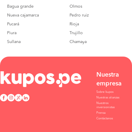
Bagua grande
Olmos
Nueva cajamarca
Pedro ruiz
Pucará
Rioja
Piura
Trujillo
Sullana
Chamaya
Nuestra
empresa
Sobre kupos
Nuestras alianzas
Nuestros
inversionistas
Prensa
Contáctanos