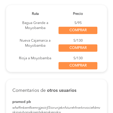
Ruta
Precio
Bagua Grande a
S/95
Moyobamba
COMPRAR
Nueva Cajamarca a
S/130
Moyobamba
COMPRAR
Rioja a Moyobamba
S/130
COMPRAR
Pedro Ruiz a
S/130
Moyobamba
COMPRAR
Comentarios de
otros usuarios
Nueva Cajamarca a
S/130
Moyobamba
COMPRAR
pramod pb
wfwffmkemfkemrgjeoirjf3iorunjeknfviurehfnerknvociefdmv
Rioja a Moyobamba
S/130
skjnviuhgnvikjsenlvjkenvkjenskjv