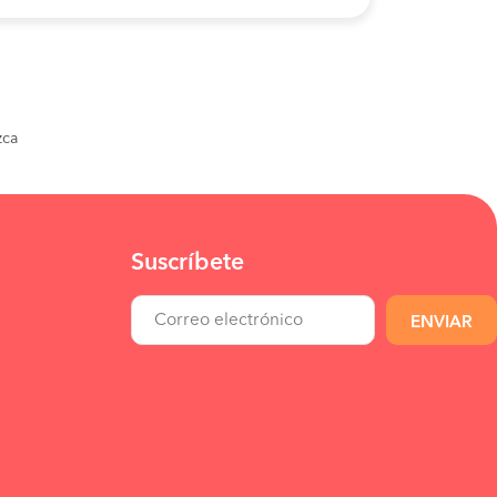
zca
Suscríbete
ENVIAR