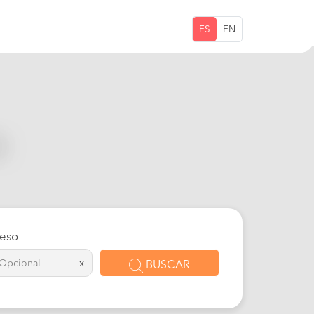
ES
EN
eso
x
BUSCAR