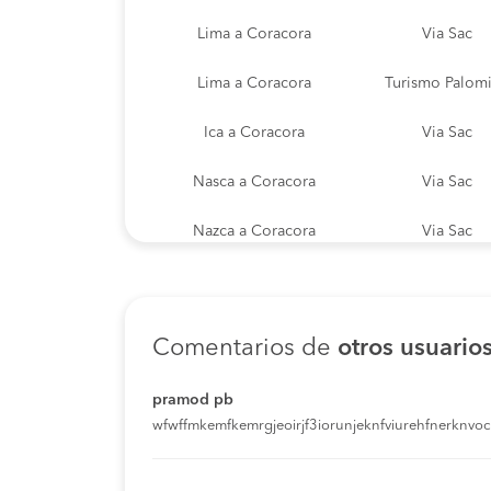
Lima a Coracora
Via Sac
Lima a Coracora
Turismo Palom
Ica a Coracora
Via Sac
Nasca a Coracora
Via Sac
Nazca a Coracora
Via Sac
Comentarios de
otros usuario
pramod pb
wfwffmkemfkemrgjeoirjf3iorunjeknfviurehfnerknvoci