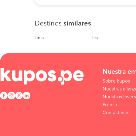
Destinos
similares
Lima
Ica
Nuestra e
Sobre kupos
Nuestras alianz
Nuestros invers
Prensa
Contáctanos