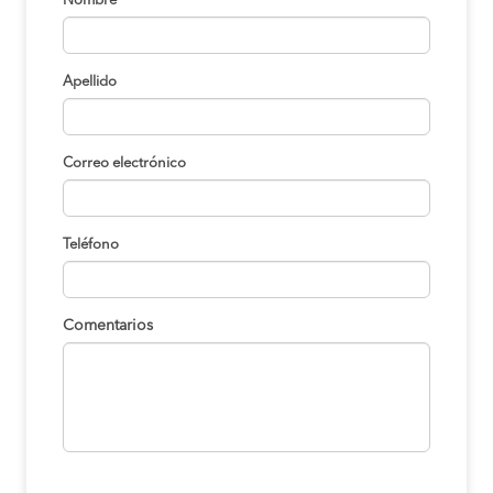
Nombre
Lima a Chulucanas
S/70
COMPRAR
Apellido
Lima a Chulucanas
S/70
COMPRAR
Correo electrónico
La Matanza a
S/200
Chulucanas
COMPRAR
Teléfono
Huacho a Chulucanas
S/70
COMPRAR
Comentarios
Huacho a Chulucanas
S/70
COMPRAR
Chimbote a Chulucanas
S/115
COMPRAR