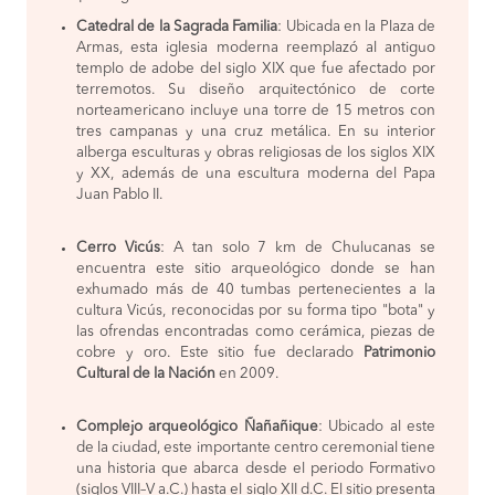
Catedral de la Sagrada Familia
: Ubicada en la Plaza de
Armas, esta iglesia moderna reemplazó al antiguo
templo de adobe del siglo XIX que fue afectado por
terremotos. Su diseño arquitectónico de corte
norteamericano incluye una torre de 15 metros con
tres campanas y una cruz metálica. En su interior
alberga esculturas y obras religiosas de los siglos XIX
y XX, además de una escultura moderna del Papa
Juan Pablo II.
Cerro Vicús
: A tan solo 7 km de Chulucanas se
encuentra este sitio arqueológico donde se han
exhumado más de 40 tumbas pertenecientes a la
cultura Vicús, reconocidas por su forma tipo "bota" y
las ofrendas encontradas como cerámica, piezas de
cobre y oro. Este sitio fue declarado
Patrimonio
Cultural de la Nación
en 2009.
Complejo arqueológico Ñañañique
: Ubicado al este
de la ciudad, este importante centro ceremonial tiene
una historia que abarca desde el periodo Formativo
(siglos VIII–V a.C.) hasta el siglo XII d.C. El sitio presenta