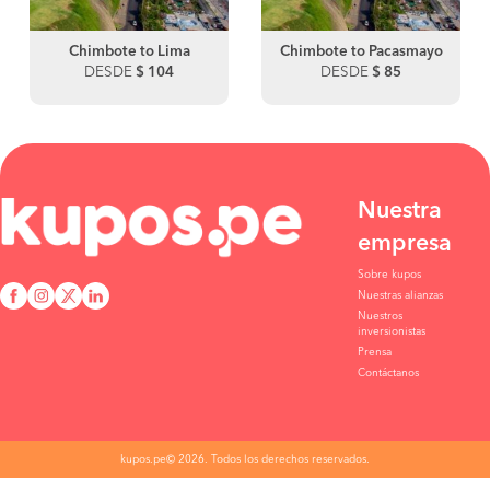
Chimbote to Lima
Chimbote to Pacasmayo
DESDE
$ 104
DESDE
$ 85
Nuestra
empresa
Sobre kupos
Nuestras alianzas
Nuestros
inversionistas
Prensa
Contáctanos
kupos.pe© 2026. Todos los derechos reservados.