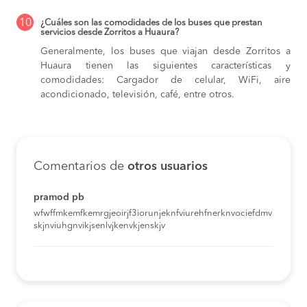
10
¿Cuáles son las comodidades de los buses que prestan
servicios desde Zorritos a Huaura?
Generalmente, los buses que viajan desde Zorritos a
Huaura tienen las siguientes características y
comodidades: Cargador de celular, WiFi, aire
acondicionado, televisión, café, entre otros.
Comentarios de
otros usuarios
pramod pb
wfwffmkemfkemrgjeoirjf3iorunjeknfviurehfnerknvociefdmv
skjnviuhgnvikjsenlvjkenvkjenskjv