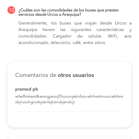
10
¿Cuáles son las comodidades de los buses que prestan
servicios desde Urcos a Arequipa?
Generalmente, los buses que viajan desde Urcos a
Arequipa tienen las siguientes características y
comodidades: Cargador de celular, WiFi, aire
acondicionado, televisión, café, entre otros.
Comentarios de
otros usuarios
pramod pb
wfwffmkemfkemrgjeoirjf3iorunjeknfviurehfnerknvociefdmv
skjnviuhgnvikjsenlvjkenvkjenskjv