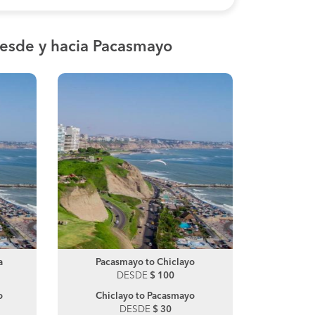
esde y hacia Pacasmayo
a
Tumbes to Piura
Pacasmayo to Chiclayo
Pacasma
Tumbe
DESDE
DESDE
$ 110
$ 100
DE
o
Piura to Tumbes
Chiclayo to Pacasmayo
Lima 
DESDE
DESDE
$ 57
$ 30
DE