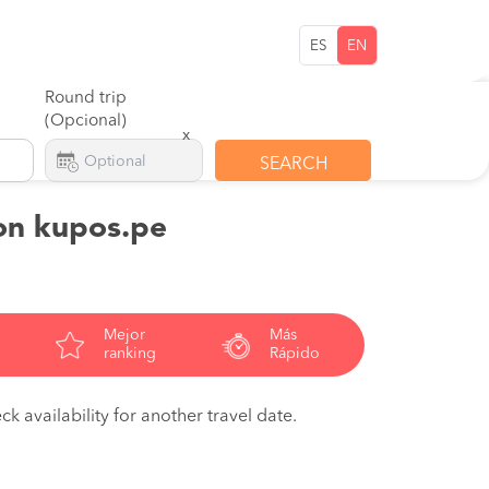
ES
EN
Round trip
(Opcional)
x
SEARCH
on kupos.pe
Mejor
Más
ranking
Rápido
ck availability for another travel date.