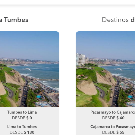
ia Tumbes
Destinos
d
Pacasmayo to Ciudad De Dios
Tumbes to Lima
Tumbes to Zorritos
Pacasmayo to Cajamarc
DESDE
DESDE
$ 0
$ 100
DESDE
DESDE
$ 255
$ 40
Lima to Tumbes
Zorritos to Tumbes
Cajamarca to Pacasmay
DESDE
$ 130
DESDE
DESDE
$ 130
$ 55