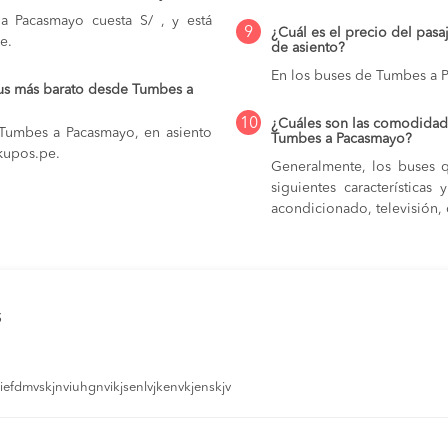
 Pacasmayo cuesta S/ , y está
9
¿Cuál es el precio del pas
e.
de asiento?
En los buses de Tumbes a 
bus más barato desde Tumbes a
10
¿Cuáles son las comodidade
 Tumbes a Pacasmayo, en asiento
Tumbes a Pacasmayo?
 kupos.pe.
Generalmente, los buses 
siguientes característica
acondicionado, televisión, c
s
efdmvskjnviuhgnvikjsenlvjkenvkjenskjv