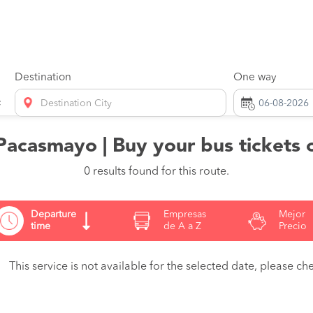
Destination
One way
Destination City
Pacasmayo | Buy your bus tickets 
0 results found for this route.
Departure
Empresas
Mejor
time
de A a Z
Precio
This service is not available for the selected date, please che