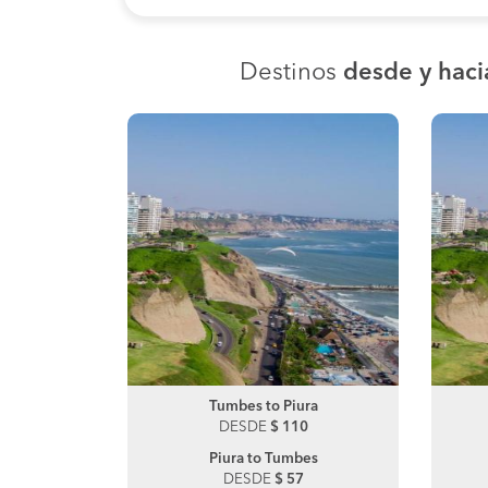
Destinos
desde y hac
itos
Tumbes to Piura
Pacasmayo to Chiclayo
5
DESDE
DESDE
$ 110
$ 100
mbes
Piura to Tumbes
Chiclayo to Pacasmayo
0
DESDE
DESDE
$ 57
$ 30