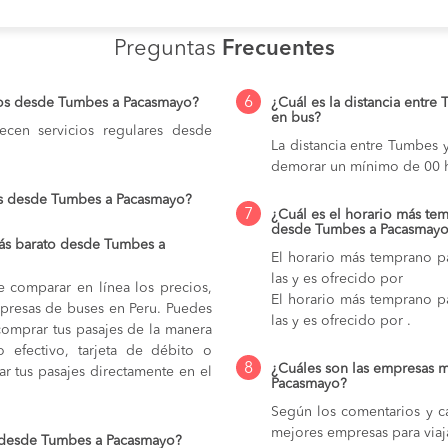
Preguntas
Frecuentes
6
ios desde Tumbes a Pacasmayo?
¿Cuál es la distancia entre
en bus?
cen servicios regulares desde
La distancia entre Tumbes 
demorar un mínimo de 00 h
os desde Tumbes a Pacasmayo?
7
¿Cuál es el horario más tem
desde Tumbes a Pacasmay
ás barato desde Tumbes a
El horario más temprano p
las y es ofrecido por
e comparar en línea los precios,
El horario más temprano p
mpresas de buses en Peru. Puedes
las y es ofrecido por .
comprar tus pasajes de la manera
do efectivo, tarjeta de débito o
8
¿Cuáles son las empresas 
r tus pasajes directamente en el
Pacasmayo?
Según los comentarios y ca
mejores empresas para via
o desde Tumbes a Pacasmayo?