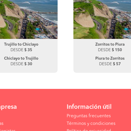
Trujillo to Chiclayo
Zorritos to Lima
Trujillo to Lima
Zorritos to Piura
DESDE
DESDE
$ 35
$ 0
DESDE
DESDE
$ 100
$ 150
Chiclayo to Trujillo
Lima to Zorritos
Lima to Trujillo
Piura to Zorritos
DESDE
DESDE
$ 30
$ 130
DESDE
DESDE
$ 110
$ 57
mpresa
Información útil
Preguntas frecuentes
as
Términos y condiciones