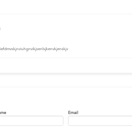
s
efdmvskjnviuhgnvikjsenlvjkenvkjenskjv
ame
Email