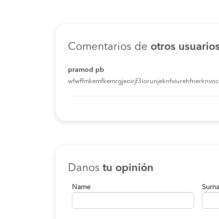
Comentarios de
otros usuario
pramod pb
wfwffmkemfkemrgjeoirjf3iorunjeknfviurehfnerknvoci
Danos
tu opinión
Name
Surn