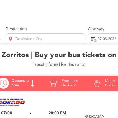
Destination
One way
Destination City
to Zorritos | Buy your bus tickets o
1 results found for this route.
Departure
Empresas
Mejor
time
de A a Z
Precio
i 07/08
20:00 PM
BUSCAMA