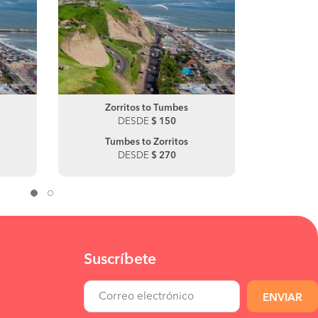
Trujillo to Chimbote
Zorritos to Tumbes
Trujill
Z
DESDE
DESDE
$ 100
$ 150
DE
Chimbote to Trujillo
Tumbes to Zorritos
Chiclay
L
DESDE
DESDE
$ 50
$ 270
DE
Suscríbete
ENVIAR