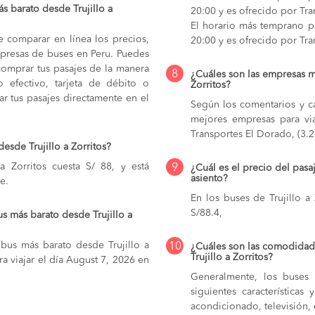
 barato desde Trujillo a
20:00 y es ofrecido por Tr
El horario más temprano par
e comparar en línea los precios,
20:00 y es ofrecido por Tr
mpresas de buses en Peru. Puedes
comprar tus pasajes de la manera
8
¿Cuáles son las empresas m
do efectivo, tarjeta de débito o
Zorritos?
r tus pasajes directamente en el
Según los comentarios y ca
mejores empresas para via
Transportes El Dorado, (3.2
esde Trujillo a Zorritos?
a Zorritos cuesta S/ 88, y está
9
¿Cuál es el precio del pasaj
asiento?
e.
En los buses de Trujillo a
S/88.4,
s más barato desde Trujillo a
 bus más barato desde Trujillo a
10
¿Cuáles son las comodidade
Trujillo a Zorritos?
ra viajar el día August 7, 2026 en
Generalmente, los buses q
siguientes característica
acondicionado, televisión, c