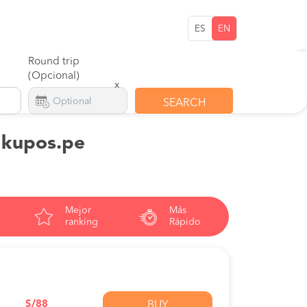
ES
EN
Round trip
(Opcional)
x
SEARCH
n kupos.pe
Mejor
Más
ranking
Rápido
S/88
BUY