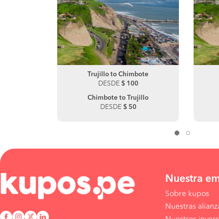
ma
Trujillo to Chimbote
Zorritos to Tumbes
0
DESDE
DESDE
$ 100
$ 150
lo
Chimbote to Trujillo
Tumbes to Zorritos
0
DESDE
DESDE
$ 50
$ 270
Nuestra e
Sobre kupos
Nuestras alianz