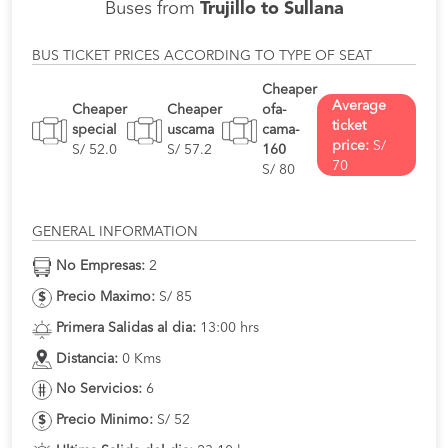
Buses from
Trujillo to Sullana
BUS TICKET PRICES ACCORDING TO TYPE OF SEAT
Cheaper
Average
Cheaper
Cheaper
ofa-
ticket
special
uscama
cama-
price:
S/
S/ 52.0
S/ 57.2
160
70
S/ 80
GENERAL INFORMATION
No Empresas:
2
Precio Maximo:
S/ 85
Primera Salidas al dia:
13:00 hrs
Distancia:
0 Kms
No Servicios:
6
Precio Minimo:
S/ 52