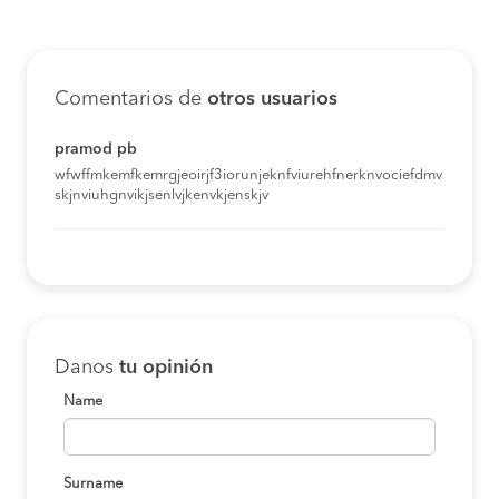
Comentarios de
otros usuarios
pramod pb
wfwffmkemfkemrgjeoirjf3iorunjeknfviurehfnerknvociefdmv
skjnviuhgnvikjsenlvjkenvkjenskjv
Danos
tu opinión
Name
Surname