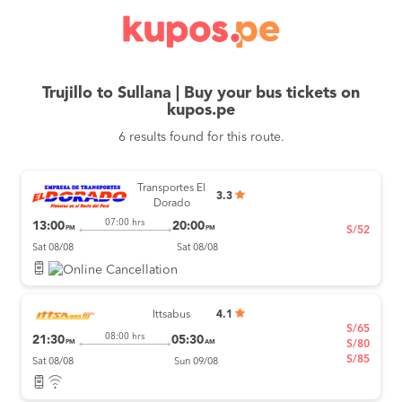
Trujillo to Sullana | Buy your bus tickets on
kupos.pe
6 results found for this route.
Transportes El
3.3
Dorado
07:00 hrs
13:00
20:00
PM
PM
S/52
Sat 08/08
Sat 08/08
Ittsabus
4.1
S/65
08:00 hrs
21:30
05:30
PM
AM
S/80
S/85
Sat 08/08
Sun 09/08