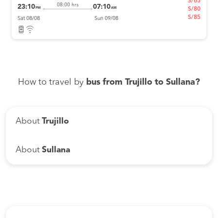
S/65
08:00 hrs
23:10
07:10
PM
AM
S/80
S/85
Sat 08/08
Sun 09/08
How to travel by
bus from Trujillo to Sullana?
About
Trujillo
About
Sullana