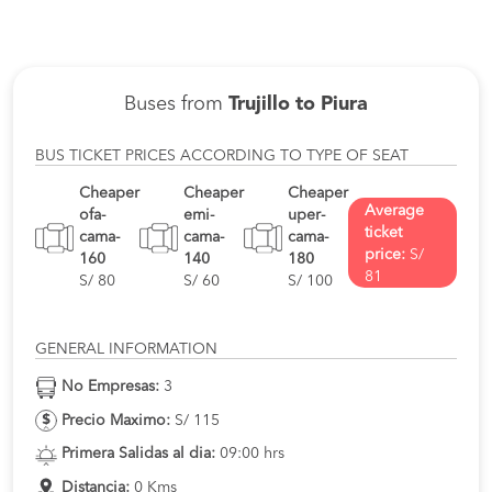
Buses from
Trujillo to Piura
BUS TICKET PRICES ACCORDING TO TYPE OF SEAT
Cheaper
Cheaper
Cheaper
Average
ofa-
emi-
uper-
ticket
cama-
cama-
cama-
price:
S/
160
140
180
81
S/ 80
S/ 60
S/ 100
GENERAL INFORMATION
No Empresas:
3
Precio Maximo:
S/ 115
Primera Salidas al dia:
09:00 hrs
Distancia:
0 Kms