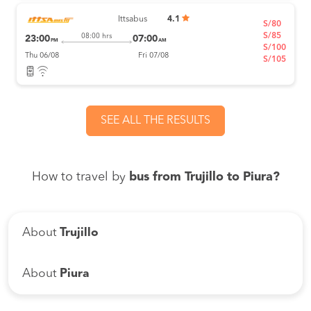
Ittsabus
4.1
S/80
S/85
08:00 hrs
23:00
07:00
PM
AM
S/100
Thu 06/08
Fri 07/08
S/105
SEE ALL THE RESULTS
How to travel by
bus from Trujillo to Piura?
About
Trujillo
About
Piura