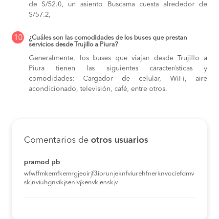
de S/52.0,
un asiento Buscama cuesta alrededor de
S/57.2,
10
¿Cuáles son las comodidades de los buses que prestan
servicios desde Trujillo a Piura?
Generalmente, los buses que viajan desde Trujillo a
Piura tienen las siguientes características y
comodidades: Cargador de celular, WiFi, aire
acondicionado, televisión, café, entre otros.
Comentarios de
otros usuarios
pramod pb
wfwffmkemfkemrgjeoirjf3iorunjeknfviurehfnerknvociefdmv
skjnviuhgnvikjsenlvjkenvkjenskjv