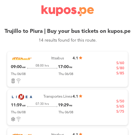
Trujillo to Piura | Buy your bus tickets on kupos.pe
14 results found for this route.
Ittsabus
4.1
S/60
08:00 hrs
09:00
17:00
AM
PM
S/80
S/85
Thu 06/08
Thu 06/08
Transportes Línea
4.1
S/50
07:30 hrs
11:59
19:29
AM
PM
S/65
S/75
Thu 06/08
Thu 06/08